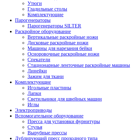
Утюги
Гладильные столы
Комплектующие
Парогенераторы
Парогенераторы SILTER
Раскройное оборудование
Вертикальные раскройные ножи
Дисковые раскройные ножи
Машины для нарезания бейки
Осноровочные раскройные ножи
Спекатели
Стационарные ленточные раскройные машины
Линейки
Зажим для ткани
Комплектующие
Игольные пластины
Лапки
Светильники для швейных машин
Иглы
Электроприводы
Вспомогательное оборудование
Пресса для установки фурнитуры
Стулья
Вырубные прессы
Дублирующий пресс проходного типа