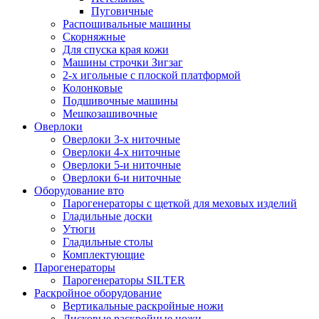
Пуговичные
Распошивальные машины
Скорняжные
Для спуска края кожи
Машины строчки Зигзаг
2-х игольные с плоской платформой
Колонковые
Подшивочные машины
Мешкозашивочные
Оверлоки
Оверлоки 3-х ниточные
Оверлоки 4-х ниточные
Оверлоки 5-и ниточные
Оверлоки 6-и ниточные
Оборудование вто
Парогенераторы с щеткой для меховых изделий
Гладильные доски
Утюги
Гладильные столы
Комплектующие
Парогенераторы
Парогенераторы SILTER
Раскройное оборудование
Вертикальные раскройные ножи
Дисковые раскройные ножи