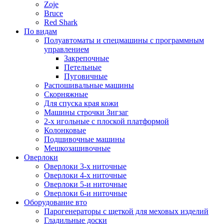
Zoje
Bruce
Red Shark
По видам
Полуавтоматы и спецмашины с программным
управлением
Закрепочные
Петельные
Пуговичные
Распошивальные машины
Скорняжные
Для спуска края кожи
Машины строчки Зигзаг
2-х игольные с плоской платформой
Колонковые
Подшивочные машины
Мешкозашивочные
Оверлоки
Оверлоки 3-х ниточные
Оверлоки 4-х ниточные
Оверлоки 5-и ниточные
Оверлоки 6-и ниточные
Оборудование вто
Парогенераторы с щеткой для меховых изделий
Гладильные доски