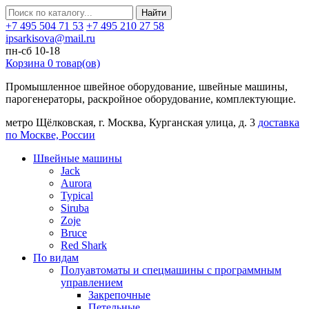
Найти
+7 495 504 71 53
+7 495 210 27 58
ipsarkisova@mail.ru
пн-сб 10-18
Корзина
0
товар(ов)
Промышленное швейное оборудование, швейные машины,
парогенераторы, раскройное оборудование, комплектующие.
метро Щёлковская, г. Москва, Курганская улица, д. 3
доставка
по Москве, России
Швейные машины
Jack
Aurora
Typical
Siruba
Zoje
Bruce
Red Shark
По видам
Полуавтоматы и спецмашины с программным
управлением
Закрепочные
Петельные