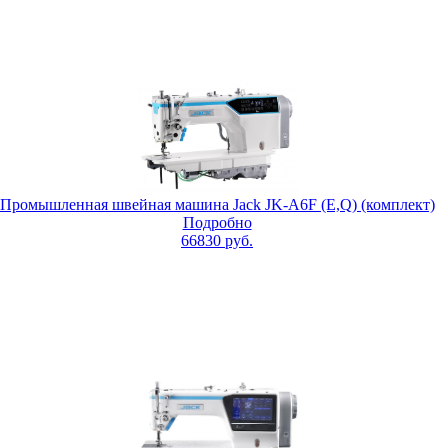
Промышленная швейная машина Jack JK-A6F (E,Q) (комплект)
Подробно
66830
руб.