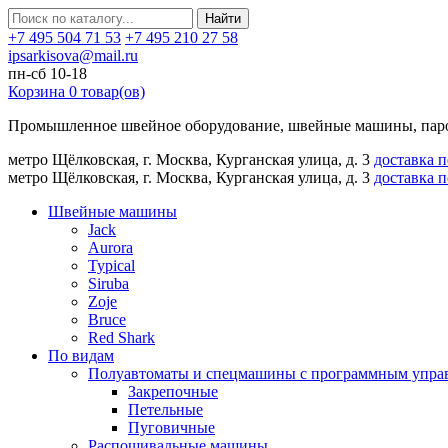
Найти
+7 495 504 71 53
+7 495 210 27 58
ipsarkisova@mail.ru
пн-сб 10-18
Корзина
0
товар(ов)
Промышленное швейное оборудование, швейные машины, паро
метро Щёлковская, г. Москва, Курганская улица, д. 3
доставка 
метро Щёлковская, г. Москва, Курганская улица, д. 3
доставка 
Швейные машины
Jack
Aurora
Typical
Siruba
Zoje
Bruce
Red Shark
По видам
Полуавтоматы и спецмашины с программным упра
Закрепочные
Петельные
Пуговичные
Распошивальные машины