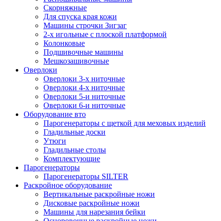
Скорняжные
Для спуска края кожи
Машины строчки Зигзаг
2-х игольные с плоской платформой
Колонковые
Подшивочные машины
Мешкозашивочные
Оверлоки
Оверлоки 3-х ниточные
Оверлоки 4-х ниточные
Оверлоки 5-и ниточные
Оверлоки 6-и ниточные
Оборудование вто
Парогенераторы с щеткой для меховых изделий
Гладильные доски
Утюги
Гладильные столы
Комплектующие
Парогенераторы
Парогенераторы SILTER
Раскройное оборудование
Вертикальные раскройные ножи
Дисковые раскройные ножи
Машины для нарезания бейки
Осноровочные раскройные ножи