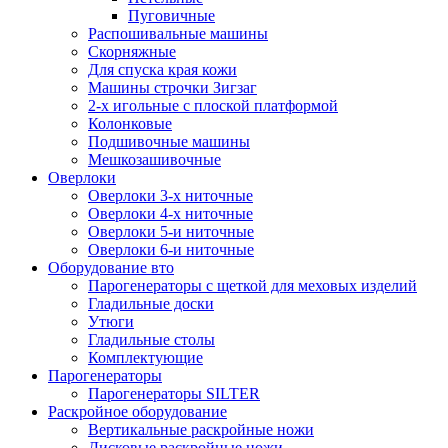
Пуговичные
Распошивальные машины
Скорняжные
Для спуска края кожи
Машины строчки Зигзаг
2-х игольные с плоской платформой
Колонковые
Подшивочные машины
Мешкозашивочные
Оверлоки
Оверлоки 3-х ниточные
Оверлоки 4-х ниточные
Оверлоки 5-и ниточные
Оверлоки 6-и ниточные
Оборудование вто
Парогенераторы с щеткой для меховых изделий
Гладильные доски
Утюги
Гладильные столы
Комплектующие
Парогенераторы
Парогенераторы SILTER
Раскройное оборудование
Вертикальные раскройные ножи
Дисковые раскройные ножи