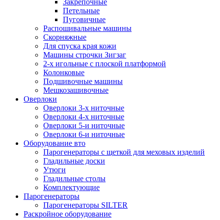
Закрепочные
Петельные
Пуговичные
Распошивальные машины
Скорняжные
Для спуска края кожи
Машины строчки Зигзаг
2-х игольные с плоской платформой
Колонковые
Подшивочные машины
Мешкозашивочные
Оверлоки
Оверлоки 3-х ниточные
Оверлоки 4-х ниточные
Оверлоки 5-и ниточные
Оверлоки 6-и ниточные
Оборудование вто
Парогенераторы с щеткой для меховых изделий
Гладильные доски
Утюги
Гладильные столы
Комплектующие
Парогенераторы
Парогенераторы SILTER
Раскройное оборудование