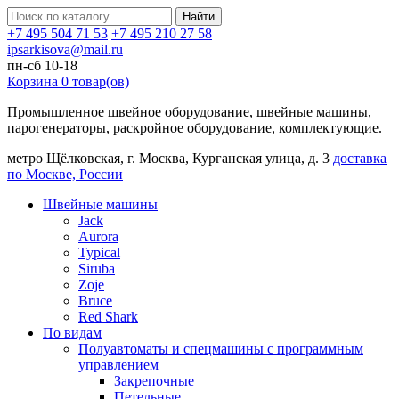
Найти
+7 495 504 71 53
+7 495 210 27 58
ipsarkisova@mail.ru
пн-сб 10-18
Корзина
0
товар(ов)
Промышленное швейное оборудование, швейные машины,
парогенераторы, раскройное оборудование, комплектующие.
метро Щёлковская, г. Москва, Курганская улица, д. 3
доставка
по Москве, России
Швейные машины
Jack
Aurora
Typical
Siruba
Zoje
Bruce
Red Shark
По видам
Полуавтоматы и спецмашины с программным
управлением
Закрепочные
Петельные