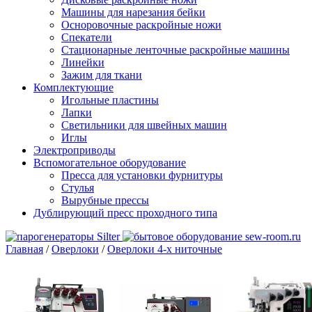
Машины для нарезания бейки
Осноровочные раскройные ножи
Спекатели
Стационарные ленточные раскройные машины
Линейки
Зажим для ткани
Комплектующие
Игольные пластины
Лапки
Светильники для швейных машин
Иглы
Электроприводы
Вспомогательное оборудование
Пресса для установки фурнитуры
Стулья
Вырубные прессы
Дублирующий пресс проходного типа
Главная
/
Оверлоки
/
Оверлоки 4-х ниточные