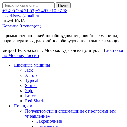
Найти
+7 495 504 71 53
+7 495 210 27 58
ipsarkisova@mail.ru
пн-сб 10-18
Корзина
0
товар(ов)
Промышленное швейное оборудование, швейные машины,
парогенераторы, раскройное оборудование, комплектующие.
метро Щёлковская, г. Москва, Курганская улица, д. 3
доставка
по Москве, России
Швейные машины
Jack
Aurora
Typical
Siruba
Zoje
Bruce
Red Shark
По видам
Полуавтоматы и спецмашины с программным
управлением
Закрепочные
Петельные