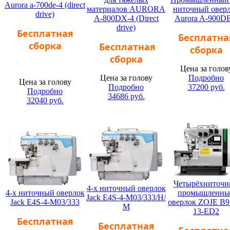
Aurora a-700de-4 (direct
материалов AURORA
ниточный овер
drive)
A-800DX-4 (Direct
Aurora A-900DE
drive)
Бесплатная
Бесплатна
сборка
Бесплатная
сборка
сборка
Цена за голов
Цена за голову
Подробно
Цена за голову
Подробно
37200
руб.
Подробно
34686
руб.
32040
руб.
Четырёхниточ
4-х ниточный оверлок
4-х ниточный оверлок
промышленны
Jack E4S-4-M03/333/Н/
Jack E4S-4-M03/333
оверлок ZOJE B9
М
13-ED2
Бесплатная
Бесплатная