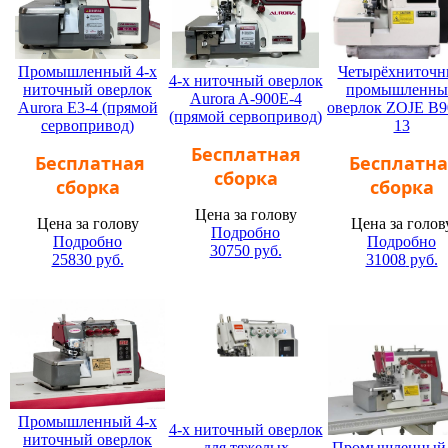
Промышленный 4-х
Четырёхниточ
4-х ниточный оверлок
ниточный оверлок
промышленны
Aurora A-900E-4
Aurora E3-4 (прямой
оверлок ZOJE B9
(прямой сервопривод)
сервопривод)
13
Бесплатная
Бесплатная
Бесплатна
сборка
сборка
сборка
Цена за голову
Цена за голову
Цена за голов
Подробно
Подробно
Подробно
30750
руб.
25830
руб.
31008
руб.
Промышленный 4-х
4-х ниточный оверлок
ниточный оверлок
для тяжелых
Промышленный 