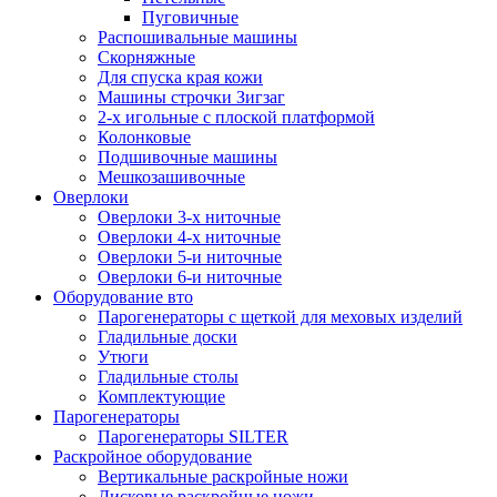
Пуговичные
Распошивальные машины
Скорняжные
Для спуска края кожи
Машины строчки Зигзаг
2-х игольные с плоской платформой
Колонковые
Подшивочные машины
Мешкозашивочные
Оверлоки
Оверлоки 3-х ниточные
Оверлоки 4-х ниточные
Оверлоки 5-и ниточные
Оверлоки 6-и ниточные
Оборудование вто
Парогенераторы с щеткой для меховых изделий
Гладильные доски
Утюги
Гладильные столы
Комплектующие
Парогенераторы
Парогенераторы SILTER
Раскройное оборудование
Вертикальные раскройные ножи
Дисковые раскройные ножи