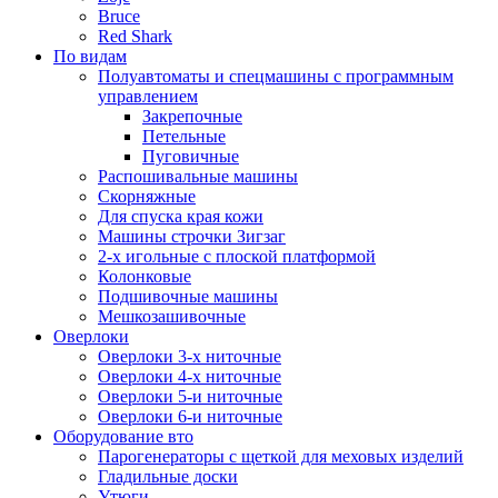
Bruce
Red Shark
По видам
Полуавтоматы и спецмашины с программным
управлением
Закрепочные
Петельные
Пуговичные
Распошивальные машины
Скорняжные
Для спуска края кожи
Машины строчки Зигзаг
2-х игольные с плоской платформой
Колонковые
Подшивочные машины
Мешкозашивочные
Оверлоки
Оверлоки 3-х ниточные
Оверлоки 4-х ниточные
Оверлоки 5-и ниточные
Оверлоки 6-и ниточные
Оборудование вто
Парогенераторы с щеткой для меховых изделий
Гладильные доски
Утюги