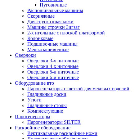
Пуговичные
Распошивальные машины
Скорняжные
Для спуска края кожи
Машины строчки Зигзаг
2-х игольные с плоской платформой
Колонковые
Подшивочные машины
Мешкозашивочные
Оверлоки
Оверлоки 3-х ниточные
Оверлоки 4-х ниточные
Оверлоки 5-и ниточные
Оверлоки 6-и ниточные
Оборудование вто
Парогенераторы с щеткой для меховых изделий
Гладильные доски
Утюги
Гладильные столы
Комплектующие
Парогенераторы
Парогенераторы SILTER
Раскройное оборудование
Вертикальные раскройные ножи
Дисковые раскройные ножи