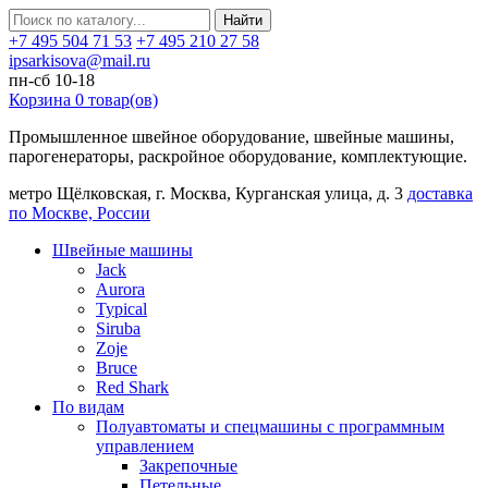
Найти
+7 495 504 71 53
+7 495 210 27 58
ipsarkisova@mail.ru
пн-сб 10-18
Корзина
0
товар(ов)
Промышленное швейное оборудование, швейные машины,
парогенераторы, раскройное оборудование, комплектующие.
метро Щёлковская, г. Москва, Курганская улица, д. 3
доставка
по Москве, России
Швейные машины
Jack
Aurora
Typical
Siruba
Zoje
Bruce
Red Shark
По видам
Полуавтоматы и спецмашины с программным
управлением
Закрепочные
Петельные