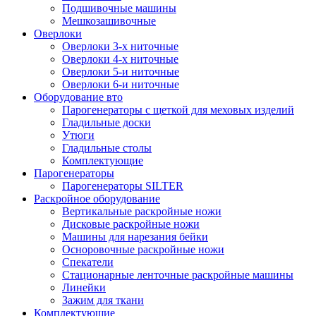
Подшивочные машины
Мешкозашивочные
Оверлоки
Оверлоки 3-х ниточные
Оверлоки 4-х ниточные
Оверлоки 5-и ниточные
Оверлоки 6-и ниточные
Оборудование вто
Парогенераторы с щеткой для меховых изделий
Гладильные доски
Утюги
Гладильные столы
Комплектующие
Парогенераторы
Парогенераторы SILTER
Раскройное оборудование
Вертикальные раскройные ножи
Дисковые раскройные ножи
Машины для нарезания бейки
Осноровочные раскройные ножи
Спекатели
Стационарные ленточные раскройные машины
Линейки
Зажим для ткани
Комплектующие