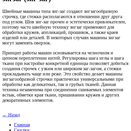
Швейные машины типа зиг-заг создают зигзагообразную
строчку, где стежки располагаются в отношении друг друга
под углом. Шов зиг-заг прочен и эстетически привлекателен,
поэтому часто швейную технику зигзаг применяют для
обработки кружев, аппликаций, прошивок, а также краев
изделий или деталей. В некоторых случаях машины зигзаг
могут заменять оверлок.
Принцип работы машин основывается на челночном и
цепном переплетении нитей. Регулировка шага иглы и шага
ткани при настройке конкретной единицы позволяет добиться
создания строчек с узким или широким заг-загом, а стежки
прокладывать чаще или реже. Это свойство делает машины
зигзагообразной строчки практически универсальными при
обработке как деликатных, так и грубых тканей. Данная
техника незаменима при соединении сшиваемых элементов
встык, обметки края ткани, пришивании кружев и других
декоративных элементов.
← Назад
Главная
Скидки