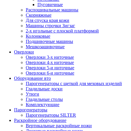
Пуговичные
Распошивальные машины
Скорняжные
Для спуска края кожи
Машины строчки Зигзаг
2-х игольные с плоской платформой
Колонковые
Подшивочные машины
Мешкозашивочные
Оверлоки
Оверлоки 3-х ниточные
Оверлоки 4-х ниточные
Оверлоки 5-и ниточные
Оверлоки 6-и ниточные
Оборудование вто
Парогенераторы с щеткой для меховых изделий
Гладильные доски
Утюги
Гладильные столы
Комплектующие
Парогенераторы
Парогенераторы SILTER
Раскройное оборудование
Вертикальные раскройные ножи
Дисковые раскройные ножи