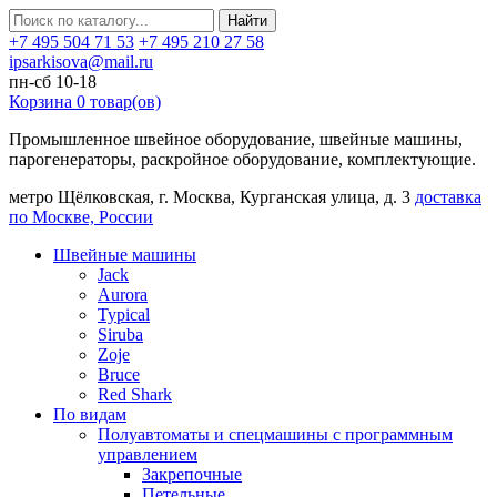
Найти
+7 495 504 71 53
+7 495 210 27 58
ipsarkisova@mail.ru
пн-сб 10-18
Корзина
0
товар(ов)
Промышленное швейное оборудование, швейные машины,
парогенераторы, раскройное оборудование, комплектующие.
метро Щёлковская, г. Москва, Курганская улица, д. 3
доставка
по Москве, России
Швейные машины
Jack
Aurora
Typical
Siruba
Zoje
Bruce
Red Shark
По видам
Полуавтоматы и спецмашины с программным
управлением
Закрепочные
Петельные