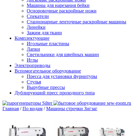
Машины для нарезания бейки
Осноровочные раскройные ножи
Спекатели
Стационарные ленточные раскройные машины
Линейки
Зажим для ткани
Комплектующие
Игольные пластины
Лапки
Светильники для швейных машин
Иглы
Электроприводы
Вспомогательное оборудование
Пресса для установки фурнитуры
Стулья
Вырубные прессы
Дублирующий пресс проходного типа
Главная
/
По видам
/
Машины строчки Зигзаг