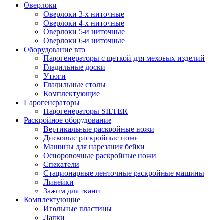
Оверлоки
Оверлоки 3-х ниточные
Оверлоки 4-х ниточные
Оверлоки 5-и ниточные
Оверлоки 6-и ниточные
Оборудование вто
Парогенераторы с щеткой для меховых изделий
Гладильные доски
Утюги
Гладильные столы
Комплектующие
Парогенераторы
Парогенераторы SILTER
Раскройное оборудование
Вертикальные раскройные ножи
Дисковые раскройные ножи
Машины для нарезания бейки
Осноровочные раскройные ножи
Спекатели
Стационарные ленточные раскройные машины
Линейки
Зажим для ткани
Комплектующие
Игольные пластины
Лапки