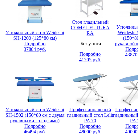
Стол гладильный
Утюжильн
COMEL FUTURA
Утюжильный стол Weideshi
Weideshi
RA
SH-1200 (125*80 см)
(150*8
Подробно
Без утюга
рукавной 
37884
руб.
Подр
Подробно
43870
41705
руб.
Утюжильный стол Weideshi
Профессиональный
Професси
SH-1502 (150*80 см с двумя
гладильный стол Lelit
гладильный 
рукавными колодками)
PA 70
PA 
Подробно
Подробно
Подр
46494
руб.
48000
руб.
49000