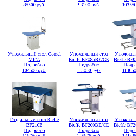
85500
руб.
93100
руб.
10355
Утюжильный стол Comel
Утюжильный стол
Утюжильн
MP/A
Bieffe BF085ВЕ/СЕ
Bieffe BF
Подробно
Подробно
Подр
104500
руб.
113050
руб.
11305
Гладильный стол Bieffe
Утюжильный стол
Утюжильн
BF210E
Bieffe BF200ВE/СE
Bieffe BF
Подробно
Подробно
Подр
118750
руб.
125875
руб.
13442