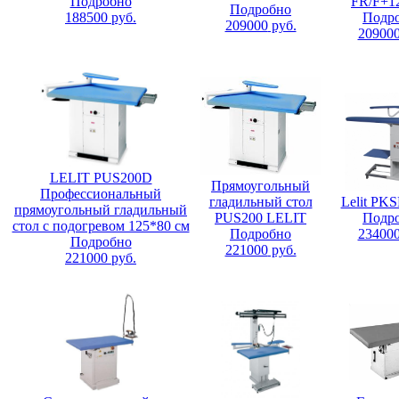
Подробно
FR/F+1
Подробно
188500
руб.
Подр
209000
руб.
20900
LELIT PUS200D
Прямоугольный
Профессиональный
гладильный стол
Lelit PK
прямоугольный гладильный
PUS200 LELIT
Подр
стол с подогревом 125*80 см
Подробно
23400
Подробно
221000
руб.
221000
руб.