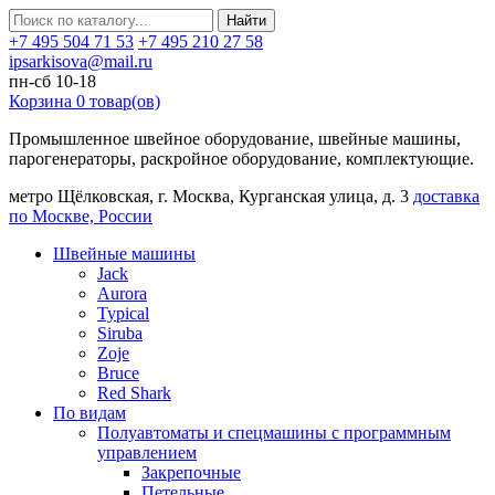
Найти
+7 495 504 71 53
+7 495 210 27 58
ipsarkisova@mail.ru
пн-сб 10-18
Корзина
0
товар(ов)
Промышленное швейное оборудование, швейные машины,
парогенераторы, раскройное оборудование, комплектующие.
метро Щёлковская, г. Москва, Курганская улица, д. 3
доставка
по Москве, России
Швейные машины
Jack
Aurora
Typical
Siruba
Zoje
Bruce
Red Shark
По видам
Полуавтоматы и спецмашины с программным
управлением
Закрепочные
Петельные