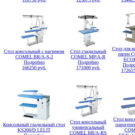
Стол для 
Стол консольный с нагревом
Стол гладильный
пятен 
COMEL BR/A-S-2
COMEL MP/A-R
ECO
Подробно
Подробно
Подр
166250
руб.
171000
руб.
17261
Стол конс
Стол консольный
Консольный гладильный стол
парогене
универсальный
KS200/D LELIT
COM
COMEL BR/A-RS