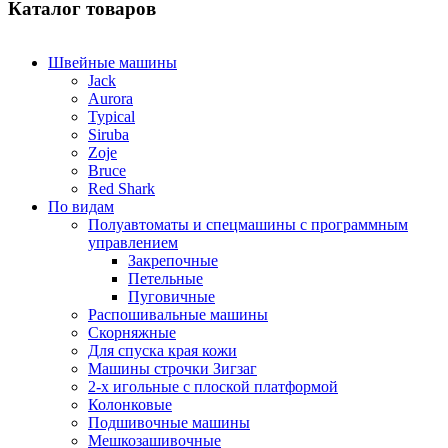
Каталог товаров
Швейные машины
Jack
Aurora
Typical
Siruba
Zoje
Bruce
Red Shark
По видам
Полуавтоматы и спецмашины с программным
управлением
Закрепочные
Петельные
Пуговичные
Распошивальные машины
Скорняжные
Для спуска края кожи
Машины строчки Зигзаг
2-х игольные с плоской платформой
Колонковые
Подшивочные машины
Мешкозашивочные