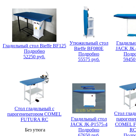
Утюжильный стол
Гладильн
Гладильный стол Bieffe BF125
Bieffe BF080E
JACK JK-
Подробно
Подробно
Подр
52250
руб.
55575
руб.
59450
Стол гладильный с
Стол глад
парогенератором COMEL
Гладильный стол
парогене
FUTURA RC
JACK JK-P1575-4
COMEL 
Без утюга
Подробно
RC
67650
руб.
Подр