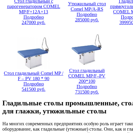
Стол гладильный с
Глади
Утюжильный стол
парогенератором COMEL
прямоугол
Comel MP/A-RS
MP/F+12A+13
COMEL M
Подробно
Подробно
Подр
285000
руб.
247000
руб.
39995
Стол гладильный
Стол гладильный Comel MP /
COMEL MP/F–PV
F – PV 180 * 90
200*100
Подробно
Подробно
541500
руб.
731500
руб.
Гладильные столы промышленные, ст
для глажки, утюжильные столы
На многих современных предприятиях особую роль играет так
оборудование, как гладильные (утюжные) столы. Они, как и г