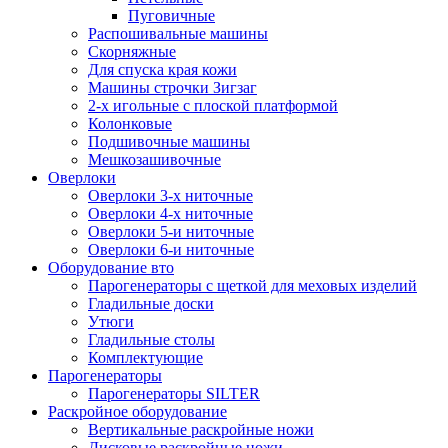
Пуговичные
Распошивальные машины
Скорняжные
Для спуска края кожи
Машины строчки Зигзаг
2-х игольные с плоской платформой
Колонковые
Подшивочные машины
Мешкозашивочные
Оверлоки
Оверлоки 3-х ниточные
Оверлоки 4-х ниточные
Оверлоки 5-и ниточные
Оверлоки 6-и ниточные
Оборудование вто
Парогенераторы с щеткой для меховых изделий
Гладильные доски
Утюги
Гладильные столы
Комплектующие
Парогенераторы
Парогенераторы SILTER
Раскройное оборудование
Вертикальные раскройные ножи
Дисковые раскройные ножи