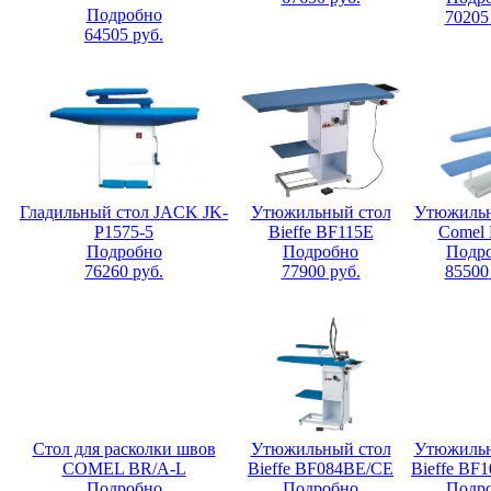
Подробно
70205
64505
руб.
Гладильный стол JACK JK-
Утюжильный стол
Утюжильн
P1575-5
Bieffe BF115E
Comel
Подробно
Подробно
Подр
76260
руб.
77900
руб.
85500
Стол для расколки швов
Утюжильный стол
Утюжильн
COMEL BR/A-L
Bieffe BF084ВE/СE
Bieffe BF
Подробно
Подробно
Подр