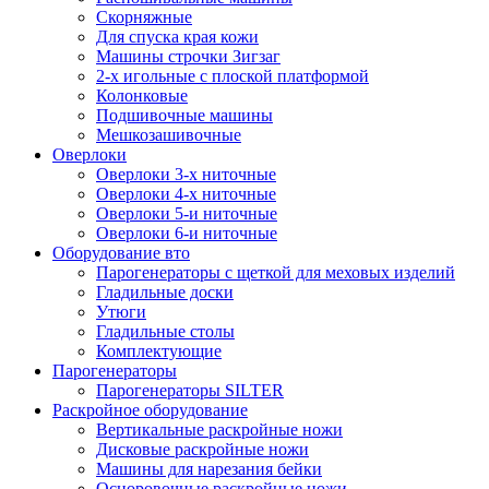
Скорняжные
Для спуска края кожи
Машины строчки Зигзаг
2-х игольные с плоской платформой
Колонковые
Подшивочные машины
Мешкозашивочные
Оверлоки
Оверлоки 3-х ниточные
Оверлоки 4-х ниточные
Оверлоки 5-и ниточные
Оверлоки 6-и ниточные
Оборудование вто
Парогенераторы с щеткой для меховых изделий
Гладильные доски
Утюги
Гладильные столы
Комплектующие
Парогенераторы
Парогенераторы SILTER
Раскройное оборудование
Вертикальные раскройные ножи
Дисковые раскройные ножи
Машины для нарезания бейки
Осноровочные раскройные ножи