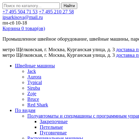
Найти
+7 495 504 71 53
+7 495 210 27 58
ipsarkisova@mail.ru
пн-сб 10-18
Корзина
0
товар(ов)
Промышленное швейное оборудование, швейные машины, паро
метро Щёлковская, г. Москва, Курганская улица, д. 3
доставка 
метро Щёлковская, г. Москва, Курганская улица, д. 3
доставка 
Швейные машины
Jack
Aurora
Typical
Siruba
Zoje
Bruce
Red Shark
По видам
Полуавтоматы и спецмашины с программным упра
Закрепочные
Петельные
Пуговичные
Распошивальные машины