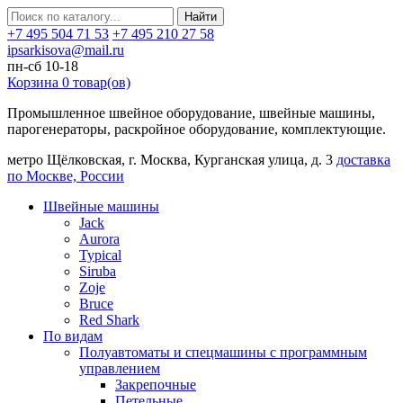
Найти
+7 495 504 71 53
+7 495 210 27 58
ipsarkisova@mail.ru
пн-сб 10-18
Корзина
0
товар(ов)
Промышленное швейное оборудование, швейные машины,
парогенераторы, раскройное оборудование, комплектующие.
метро Щёлковская, г. Москва, Курганская улица, д. 3
доставка
по Москве, России
Швейные машины
Jack
Aurora
Typical
Siruba
Zoje
Bruce
Red Shark
По видам
Полуавтоматы и спецмашины с программным
управлением
Закрепочные
Петельные