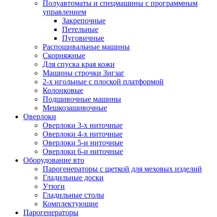
Полуавтоматы и спецмашины с программным
управлением
Закрепочные
Петельные
Пуговичные
Распошивальные машины
Скорняжные
Для спуска края кожи
Машины строчки Зигзаг
2-х игольные с плоской платформой
Колонковые
Подшивочные машины
Мешкозашивочные
Оверлоки
Оверлоки 3-х ниточные
Оверлоки 4-х ниточные
Оверлоки 5-и ниточные
Оверлоки 6-и ниточные
Оборудование вто
Парогенераторы с щеткой для меховых изделий
Гладильные доски
Утюги
Гладильные столы
Комплектующие
Парогенераторы