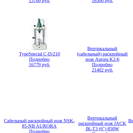
15700
руб.
16300
руб.
Вертикальный
TypeSpecial C-D/210
(сабельный) раскройный
Подробно
нож Aurora K2-6
16779
руб.
Подробно
21402
руб.
Вертикальный
Сабельный раскройный нож NSK-
В
раскройный нож JACK
85-NB AURORA
JK-T3 (6") 850W
Подробно