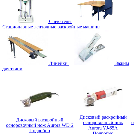
Спекатели
Стационарные ленточные раскройные машины
Линейки
Зажим
для ткани
Дисковый раскройный
Дисковый раскройный
осноровочный нож
о
осноровочный нож Aurora WD-2
Aurora YJ-65A
Подробно
Подробно