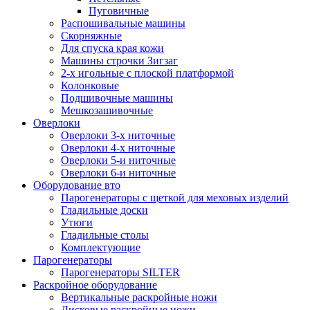
Пуговичные
Распошивальные машины
Скорняжные
Для спуска края кожи
Машины строчки Зигзаг
2-х игольные с плоской платформой
Колонковые
Подшивочные машины
Мешкозашивочные
Оверлоки
Оверлоки 3-х ниточные
Оверлоки 4-х ниточные
Оверлоки 5-и ниточные
Оверлоки 6-и ниточные
Оборудование вто
Парогенераторы с щеткой для меховых изделий
Гладильные доски
Утюги
Гладильные столы
Комплектующие
Парогенераторы
Парогенераторы SILTER
Раскройное оборудование
Вертикальные раскройные ножи
Дисковые раскройные ножи