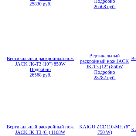
Подробно
25830
руб.
26568
руб.
Вертикальный
Вертикальный раскройный нож
В
раскройный нож JACK
JACK JK-T3 (10") 850W
JK-T3 (12") 850W
Подробно
Подробно
26568
руб.
28782
руб.
Вертикальный раскройный нож
KAIGU ZCD110-MH (6"
K
JACK JK-T3 (6") 1168W
750 W)