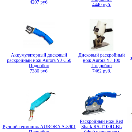
4207
руб.
4440
руб.
Аккумуляторный дисковый
Дисковый раскройный
раскройный нож Aurora YJ-C50
нож Aurora YJ-100
Подробно
Подробно
7380
руб.
7462
руб.
Раскройный нож Red
Ручной термонож AURORA A-8901
Shark RS-T100D-BL
Подробно
(blue) с проводом