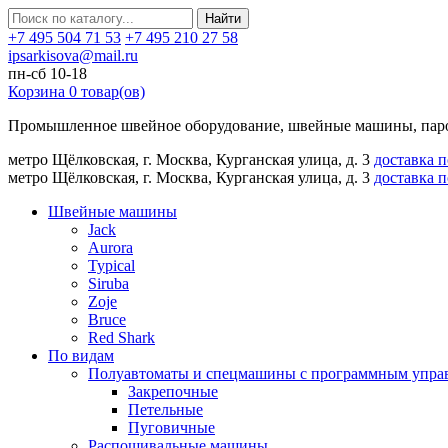
Найти
+7 495 504 71 53
+7 495 210 27 58
ipsarkisova@mail.ru
пн-сб 10-18
Корзина
0
товар(ов)
Промышленное швейное оборудование, швейные машины, паро
метро Щёлковская, г. Москва, Курганская улица, д. 3
доставка 
метро Щёлковская, г. Москва, Курганская улица, д. 3
доставка 
Швейные машины
Jack
Aurora
Typical
Siruba
Zoje
Bruce
Red Shark
По видам
Полуавтоматы и спецмашины с программным упра
Закрепочные
Петельные
Пуговичные
Распошивальные машины