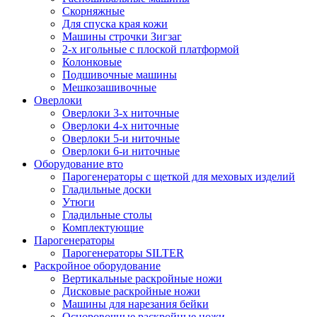
Скорняжные
Для спуска края кожи
Машины строчки Зигзаг
2-х игольные с плоской платформой
Колонковые
Подшивочные машины
Мешкозашивочные
Оверлоки
Оверлоки 3-х ниточные
Оверлоки 4-х ниточные
Оверлоки 5-и ниточные
Оверлоки 6-и ниточные
Оборудование вто
Парогенераторы с щеткой для меховых изделий
Гладильные доски
Утюги
Гладильные столы
Комплектующие
Парогенераторы
Парогенераторы SILTER
Раскройное оборудование
Вертикальные раскройные ножи
Дисковые раскройные ножи
Машины для нарезания бейки
Осноровочные раскройные ножи