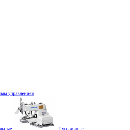
ным управлением
льные
Пуговичные