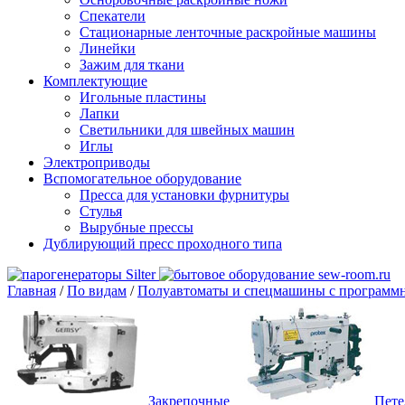
Спекатели
Стационарные ленточные раскройные машины
Линейки
Зажим для ткани
Комплектующие
Игольные пластины
Лапки
Светильники для швейных машин
Иглы
Электроприводы
Вспомогательное оборудование
Пресса для установки фурнитуры
Стулья
Вырубные прессы
Дублирующий пресс проходного типа
Главная
/
По видам
/
Полуавтоматы и спецмашины с программ
Закрепочные
Пете