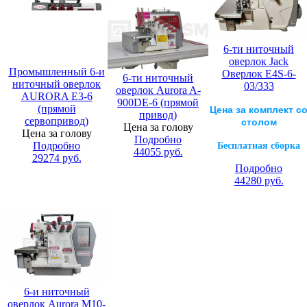
6-ти ниточный
оверлок Jack
Промышленный 6-и
Оверлок E4S-6-
6-ти ниточный
ниточный оверлок
03/333
оверлок Aurora A-
AURORA E3-6
900DE-6 (прямой
(прямой
Цена за комплект с
привод)
сервопривод)
столом
Цена за голову
Цена за голову
Подробно
Подробно
Бесплатная сборка
44055
руб.
29274
руб.
Подробно
44280
руб.
6-и ниточный
оверлок Aurora M10-