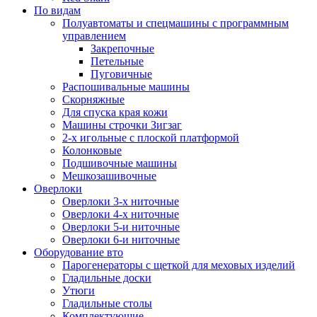
По видам
Полуавтоматы и спецмашины с программным
управлением
Закрепочные
Петельные
Пуговичные
Распошивальные машины
Скорняжные
Для спуска края кожи
Машины строчки Зигзаг
2-х игольные с плоской платформой
Колонковые
Подшивочные машины
Мешкозашивочные
Оверлоки
Оверлоки 3-х ниточные
Оверлоки 4-х ниточные
Оверлоки 5-и ниточные
Оверлоки 6-и ниточные
Оборудование вто
Парогенераторы с щеткой для меховых изделий
Гладильные доски
Утюги
Гладильные столы
Комплектующие