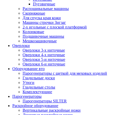
Пуговичные
Распошивальные машины
Скорняжные
Для спуска края кожи
Машины строчки Зигзаг
2-х игольные с плоской платформой
Колонковые
Подшивочные машины
Мешкозашивочные
Оверлоки
Оверлоки 3-х ниточные
Оверлоки 4-х ниточные
Оверлоки 5-и ниточные
Оверлоки 6-и ниточные
Оборудование вто
Парогенераторы с щеткой для меховых изделий
Гладильные доски
Утюги
Гладильные столы
Комплектующие
Парогенераторы
Парогенераторы SILTER
Раскройное оборудование
Вертикальные раскройные ножи
Дисковые раскройные ножи