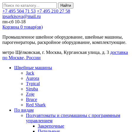
Найти
+7 495 504 71 53
+7 495 210 27 58
ipsarkisova@mail.ru
пн-сб 10-18
Корзина
0
товар(ов)
Промышленное швейное оборудование, швейные машины,
парогенераторы, раскройное оборудование, комплектующие.
метро Щёлковская, г. Москва, Курганская улица, д. 3
доставка
по Москве, России
Швейные машины
Jack
Aurora
Typical
Siruba
Zoje
Bruce
Red Shark
По видам
Полуавтоматы и спецмашины с программным
управлением
Закрепочные
Петельные