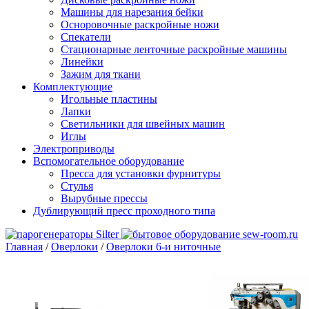
Машины для нарезания бейки
Осноровочные раскройные ножи
Спекатели
Стационарные ленточные раскройные машины
Линейки
Зажим для ткани
Комплектующие
Игольные пластины
Лапки
Светильники для швейных машин
Иглы
Электроприводы
Вспомогательное оборудование
Пресса для установки фурнитуры
Стулья
Вырубные прессы
Дублирующий пресс проходного типа
Главная
/
Оверлоки
/
Оверлоки 6-и ниточные