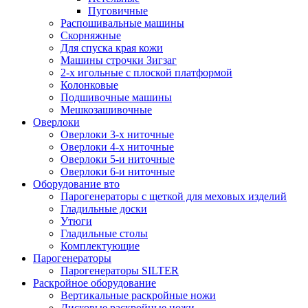
Пуговичные
Распошивальные машины
Скорняжные
Для спуска края кожи
Машины строчки Зигзаг
2-х игольные с плоской платформой
Колонковые
Подшивочные машины
Мешкозашивочные
Оверлоки
Оверлоки 3-х ниточные
Оверлоки 4-х ниточные
Оверлоки 5-и ниточные
Оверлоки 6-и ниточные
Оборудование вто
Парогенераторы с щеткой для меховых изделий
Гладильные доски
Утюги
Гладильные столы
Комплектующие
Парогенераторы
Парогенераторы SILTER
Раскройное оборудование
Вертикальные раскройные ножи
Дисковые раскройные ножи