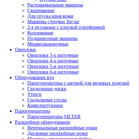
Распошивальные машины
Скорняжные
Для спуска края кожи
Машины строчки Зигзаг
2-х игольные с плоской платформой
Колонковые
Подшивочные машины
Мешкозашивочные
Оверлоки
Оверлоки 3-х ниточные
Оверлоки 4-х ниточные
Оверлоки 5-и ниточные
Оверлоки 6-и ниточные
Оборудование вто
Парогенераторы с щеткой для меховых изделий
Гладильные доски
Утюги
Гладильные столы
Комплектующие
Парогенераторы
Парогенераторы SILTER
Раскройное оборудование
Вертикальные раскройные ножи
Дисковые раскройные ножи
Машины для нарезания бейки