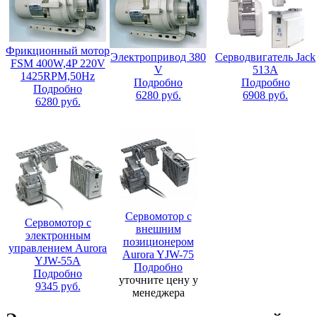
Фрикционный мотор
Электропривод 380
Серводвигатель Jack
FSM 400W,4P 220V
V
513A
1425RPM,50Hz
Подробно
Подробно
Подробно
6280
руб.
6908
руб.
6280
руб.
Сервомотор с
Сервомотор с
внешним
электронным
позиционером
управлением Aurora
Aurora YJW-75
YJW-55A
Подробно
Подробно
уточните цену у
9345
руб.
менеджера