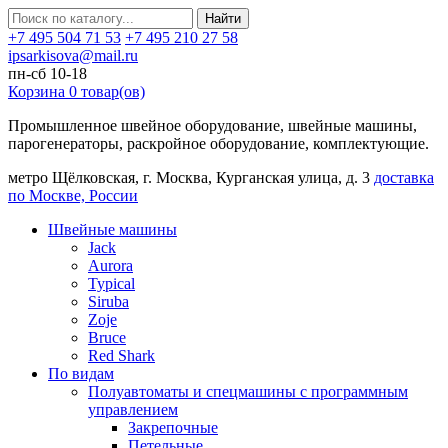
Найти
+7 495 504 71 53
+7 495 210 27 58
ipsarkisova@mail.ru
пн-сб 10-18
Корзина
0
товар(ов)
Промышленное швейное оборудование, швейные машины,
парогенераторы, раскройное оборудование, комплектующие.
метро Щёлковская, г. Москва, Курганская улица, д. 3
доставка
по Москве, России
Швейные машины
Jack
Aurora
Typical
Siruba
Zoje
Bruce
Red Shark
По видам
Полуавтоматы и спецмашины с программным
управлением
Закрепочные
Петельные