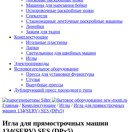
Машины для нарезания бейки
Осноровочные раскройные ножи
Спекатели
Стационарные ленточные раскройные машины
Линейки
Зажим для ткани
Комплектующие
Игольные пластины
Лапки
Светильники для швейных машин
Иглы
Электроприводы
Вспомогательное оборудование
Пресса для установки фурнитуры
Стулья
Вырубные прессы
Дублирующий пресс проходного типа
Главная
/
Комплектующие
/
Иглы
/
Игла для прямострочных
машин 134(SERV) SES (DPx5)
Игла для прямострочных машин
134(SERV) SES (DPx5)