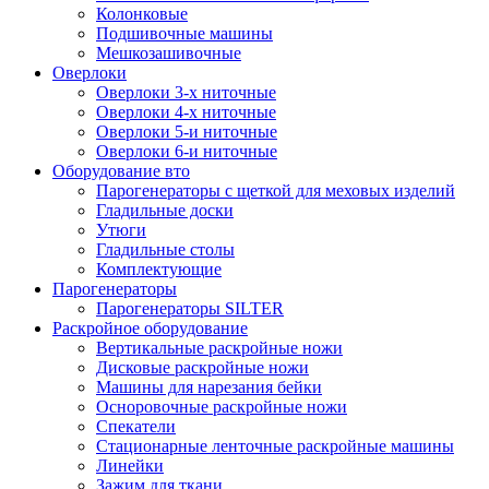
Колонковые
Подшивочные машины
Мешкозашивочные
Оверлоки
Оверлоки 3-х ниточные
Оверлоки 4-х ниточные
Оверлоки 5-и ниточные
Оверлоки 6-и ниточные
Оборудование вто
Парогенераторы с щеткой для меховых изделий
Гладильные доски
Утюги
Гладильные столы
Комплектующие
Парогенераторы
Парогенераторы SILTER
Раскройное оборудование
Вертикальные раскройные ножи
Дисковые раскройные ножи
Машины для нарезания бейки
Осноровочные раскройные ножи
Спекатели
Стационарные ленточные раскройные машины
Линейки
Зажим для ткани