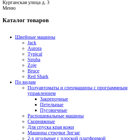
Курганская улица д. 3
Меню
Каталог товаров
Швейные машины
Jack
Aurora
Typical
Siruba
Zoje
Bruce
Red Shark
По видам
Полуавтоматы и спецмашины с программным
управлением
Закрепочные
Петельные
Пуговичные
Распошивальные машины
Скорняжные
Для спуска края кожи
Машины строчки Зигзаг
2-х игольные с плоской платформой