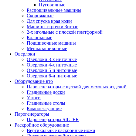
Пуговичные
Распошивальные машины
Скорняжные
Для спуска края кожи
Машины строчки Зигзаг
2-х игольные с плоской платформой
Колонковые
Подшивочные машины
Мешкозашивочные
Оверлоки
Оверлоки 3-х ниточные
Оверлоки 4-х ниточные
Оверлоки 5-и ниточные
Оверлоки 6-и ниточные
Оборудование вто
Парогенераторы с щеткой для меховых изделий
Гладильные доски
Утюги
Гладильные столы
Комплектующие
Парогенераторы
Парогенераторы SILTER
Раскройное оборудование
Вертикальные раскройные ножи
Дисковые раскройные ножи