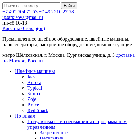
Найти
+7 495 504 71 53
+7 495 210 27 58
ipsarkisova@mail.ru
пн-сб 10-18
Корзина
0
товар(ов)
Промышленное швейное оборудование, швейные машины,
парогенераторы, раскройное оборудование, комплектующие.
метро Щёлковская, г. Москва, Курганская улица, д. 3
доставка
по Москве, России
Швейные машины
Jack
Aurora
Typical
Siruba
Zoje
Bruce
Red Shark
По видам
Полуавтоматы и спецмашины с программным
управлением
Закрепочные
Петельные