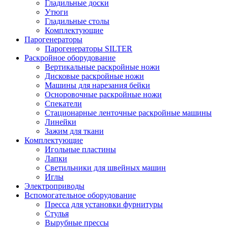
Гладильные доски
Утюги
Гладильные столы
Комплектующие
Парогенераторы
Парогенераторы SILTER
Раскройное оборудование
Вертикальные раскройные ножи
Дисковые раскройные ножи
Машины для нарезания бейки
Осноровочные раскройные ножи
Спекатели
Стационарные ленточные раскройные машины
Линейки
Зажим для ткани
Комплектующие
Игольные пластины
Лапки
Светильники для швейных машин
Иглы
Электроприводы
Вспомогательное оборудование
Пресса для установки фурнитуры
Стулья
Вырубные прессы