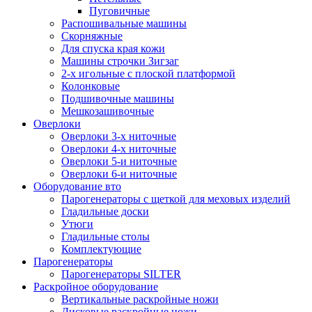
Пуговичные
Распошивальные машины
Скорняжные
Для спуска края кожи
Машины строчки Зигзаг
2-х игольные с плоской платформой
Колонковые
Подшивочные машины
Мешкозашивочные
Оверлоки
Оверлоки 3-х ниточные
Оверлоки 4-х ниточные
Оверлоки 5-и ниточные
Оверлоки 6-и ниточные
Оборудование вто
Парогенераторы с щеткой для меховых изделий
Гладильные доски
Утюги
Гладильные столы
Комплектующие
Парогенераторы
Парогенераторы SILTER
Раскройное оборудование
Вертикальные раскройные ножи
Дисковые раскройные ножи