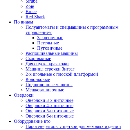
Siruba
Zoje
Bruce
Red Shark
По видам
Полуавтоматы и спецмашины с программным
управлением
Закрепочные
Петельные
Пуговичные
Распошивальные машины
Скорняжные
Для спуска края кожи
Машины строчки Зигзаг
2-х игольные с плоской платформой
Колонковые
Подшивочные машины
Мешкозашивочные
Оверлоки
Оверлоки 3-х ниточные
Оверлоки 4-х ниточные
Оверлоки 5-и ниточные
Оверлоки 6-и ниточные
Оборудование вто
Парогенераторы с щеткой для меховых изделий