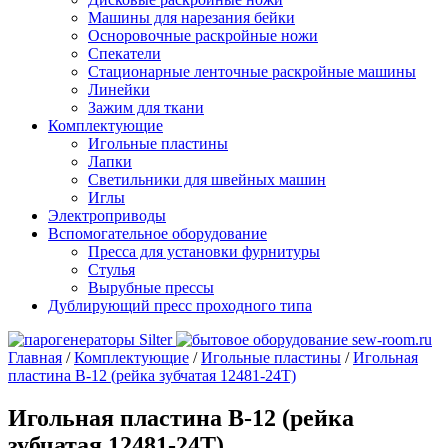
Машины для нарезания бейки
Осноровочные раскройные ножи
Спекатели
Стационарные ленточные раскройные машины
Линейки
Зажим для ткани
Комплектующие
Игольные пластины
Лапки
Светильники для швейных машин
Иглы
Электроприводы
Вспомогательное оборудование
Пресса для установки фурнитуры
Стулья
Вырубные прессы
Дублирующий пресс проходного типа
Главная
/
Комплектующие
/
Игольные пластины
/
Игольная
пластина B-12 (рейка зубчатая 12481-24Т)
Игольная пластина B-12 (рейка
зубчатая 12481-24Т)