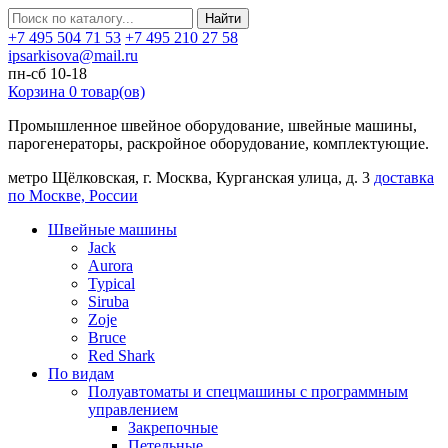
Найти
+7 495 504 71 53
+7 495 210 27 58
ipsarkisova@mail.ru
пн-сб 10-18
Корзина
0
товар(ов)
Промышленное швейное оборудование, швейные машины,
парогенераторы, раскройное оборудование, комплектующие.
метро Щёлковская, г. Москва, Курганская улица, д. 3
доставка
по Москве, России
Швейные машины
Jack
Aurora
Typical
Siruba
Zoje
Bruce
Red Shark
По видам
Полуавтоматы и спецмашины с программным
управлением
Закрепочные
Петельные