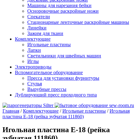
Машины для нарезания бейки
Осноровочные раскройные ножи
Спекатели
Стационарные ленточные раскройные машины
Линейки
Зажим для ткани
Комплектующие
Игольные пластины
Лапки
Светильники для швейных машин
Иглы
Электроприводы
Вспомогательное оборудование
Пресса для установки фурнитуры
Стулья
Вырубные прессы
Дублирующий пресс проходного типа
Главная
/
Комплектующие
/
Игольные пластины
/
Игольная
пластина E-18 (рейка зубчатая 111860)
Игольная пластина E-18 (рейка
зубчатая 111860)