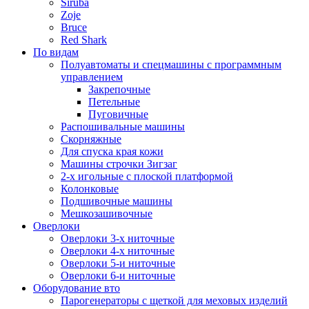
Siruba
Zoje
Bruce
Red Shark
По видам
Полуавтоматы и спецмашины с программным
управлением
Закрепочные
Петельные
Пуговичные
Распошивальные машины
Скорняжные
Для спуска края кожи
Машины строчки Зигзаг
2-х игольные с плоской платформой
Колонковые
Подшивочные машины
Мешкозашивочные
Оверлоки
Оверлоки 3-х ниточные
Оверлоки 4-х ниточные
Оверлоки 5-и ниточные
Оверлоки 6-и ниточные
Оборудование вто
Парогенераторы с щеткой для меховых изделий