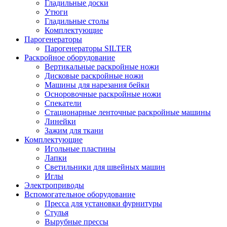
Гладильные доски
Утюги
Гладильные столы
Комплектующие
Парогенераторы
Парогенераторы SILTER
Раскройное оборудование
Вертикальные раскройные ножи
Дисковые раскройные ножи
Машины для нарезания бейки
Осноровочные раскройные ножи
Спекатели
Стационарные ленточные раскройные машины
Линейки
Зажим для ткани
Комплектующие
Игольные пластины
Лапки
Светильники для швейных машин
Иглы
Электроприводы
Вспомогательное оборудование
Пресса для установки фурнитуры
Стулья
Вырубные прессы