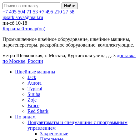
Найти
+7 495 504 71 53
+7 495 210 27 58
ipsarkisova@mail.ru
пн-сб 10-18
Корзина
0
товар(ов)
Промышленное швейное оборудование, швейные машины,
парогенераторы, раскройное оборудование, комплектующие.
метро Щёлковская, г. Москва, Курганская улица, д. 3
доставка
по Москве, России
Швейные машины
Jack
Aurora
Typical
Siruba
Zoje
Bruce
Red Shark
По видам
Полуавтоматы и спецмашины с программным
управлением
Закрепочные
Петельные