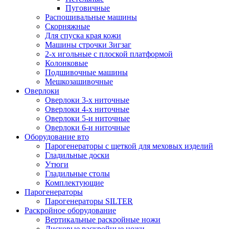
Пуговичные
Распошивальные машины
Скорняжные
Для спуска края кожи
Машины строчки Зигзаг
2-х игольные с плоской платформой
Колонковые
Подшивочные машины
Мешкозашивочные
Оверлоки
Оверлоки 3-х ниточные
Оверлоки 4-х ниточные
Оверлоки 5-и ниточные
Оверлоки 6-и ниточные
Оборудование вто
Парогенераторы с щеткой для меховых изделий
Гладильные доски
Утюги
Гладильные столы
Комплектующие
Парогенераторы
Парогенераторы SILTER
Раскройное оборудование
Вертикальные раскройные ножи
Дисковые раскройные ножи