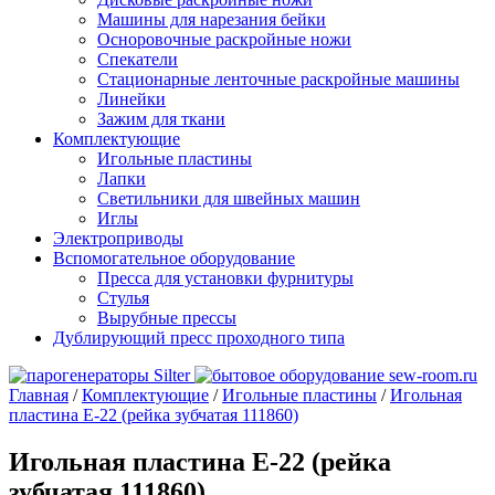
Машины для нарезания бейки
Осноровочные раскройные ножи
Спекатели
Стационарные ленточные раскройные машины
Линейки
Зажим для ткани
Комплектующие
Игольные пластины
Лапки
Светильники для швейных машин
Иглы
Электроприводы
Вспомогательное оборудование
Пресса для установки фурнитуры
Стулья
Вырубные прессы
Дублирующий пресс проходного типа
Главная
/
Комплектующие
/
Игольные пластины
/
Игольная
пластина E-22 (рейка зубчатая 111860)
Игольная пластина E-22 (рейка
зубчатая 111860)