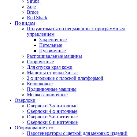
Siruba
Zoje
Bruce
Red Shark
По видам
Полуавтоматы и спецмашины с программным
управлением
Закрепочные
Петельные
Пуговичные
Распошивальные машины
Скорняжные
Для спуска края кожи
Машины строчки Зигзаг
2-х игольные с плоской платформой
Колонковые
Подшивочные машины
Мешкозашивочные
Оверлоки
Оверлоки 3-х ниточные
Оверлоки 4-х ниточные
Оверлоки 5-и ниточные
Оверлоки 6-и ниточные
Оборудование вто
Парогенераторы с щеткой для меховых изделий