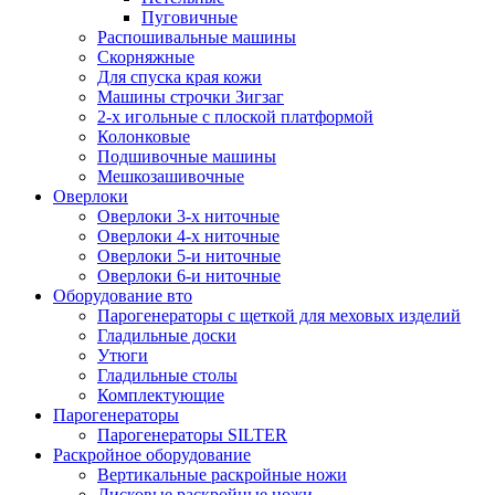
Пуговичные
Распошивальные машины
Скорняжные
Для спуска края кожи
Машины строчки Зигзаг
2-х игольные с плоской платформой
Колонковые
Подшивочные машины
Мешкозашивочные
Оверлоки
Оверлоки 3-х ниточные
Оверлоки 4-х ниточные
Оверлоки 5-и ниточные
Оверлоки 6-и ниточные
Оборудование вто
Парогенераторы с щеткой для меховых изделий
Гладильные доски
Утюги
Гладильные столы
Комплектующие
Парогенераторы
Парогенераторы SILTER
Раскройное оборудование
Вертикальные раскройные ножи
Дисковые раскройные ножи