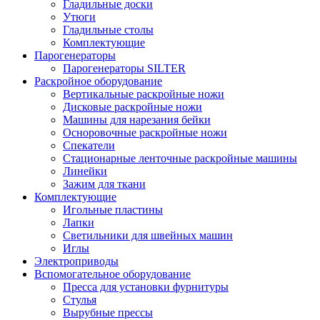
Гладильные доски
Утюги
Гладильные столы
Комплектующие
Парогенераторы
Парогенераторы SILTER
Раскройное оборудование
Вертикальные раскройные ножи
Дисковые раскройные ножи
Машины для нарезания бейки
Осноровочные раскройные ножи
Спекатели
Стационарные ленточные раскройные машины
Линейки
Зажим для ткани
Комплектующие
Игольные пластины
Лапки
Светильники для швейных машин
Иглы
Электроприводы
Вспомогательное оборудование
Пресса для установки фурнитуры
Стулья
Вырубные прессы