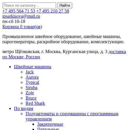
Найти
+7 495 504 71 53
+7 495 210 27 58
ipsarkisova@mail.ru
пн-сб 10-18
Корзина
0
товар(ов)
Промышленное швейное оборудование, швейные машины,
парогенераторы, раскройное оборудование, комплектующие.
метро Щёлковская, г. Москва, Курганская улица, д. 3
доставка
по Москве, России
Швейные машины
Jack
Aurora
Typical
Siruba
Zoje
Bruce
Red Shark
По видам
Полуавтоматы и спецмашины с программным
управлением
Закрепочные
Петельные