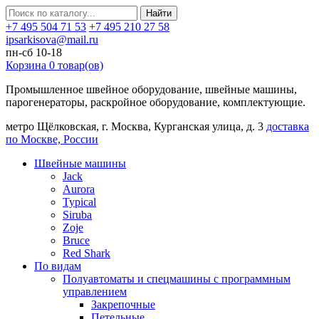
Найти
+7 495 504 71 53
+7 495 210 27 58
ipsarkisova@mail.ru
пн-сб 10-18
Корзина
0
товар(ов)
Промышленное швейное оборудование, швейные машины,
парогенераторы, раскройное оборудование, комплектующие.
метро Щёлковская, г. Москва, Курганская улица, д. 3
доставка
по Москве, России
Швейные машины
Jack
Aurora
Typical
Siruba
Zoje
Bruce
Red Shark
По видам
Полуавтоматы и спецмашины с программным
управлением
Закрепочные
Петельные