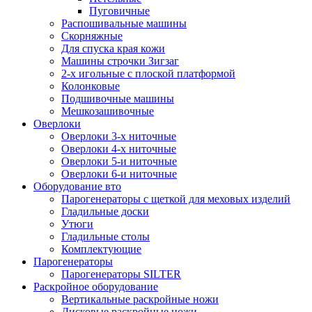
Пуговичные
Распошивальные машины
Скорняжные
Для спуска края кожи
Машины строчки Зигзаг
2-х игольные с плоской платформой
Колонковые
Подшивочные машины
Мешкозашивочные
Оверлоки
Оверлоки 3-х ниточные
Оверлоки 4-х ниточные
Оверлоки 5-и ниточные
Оверлоки 6-и ниточные
Оборудование вто
Парогенераторы с щеткой для меховых изделий
Гладильные доски
Утюги
Гладильные столы
Комплектующие
Парогенераторы
Парогенераторы SILTER
Раскройное оборудование
Вертикальные раскройные ножи
Дисковые раскройные ножи