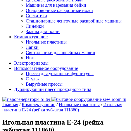
Машины для нарезания бейки
Осноровочные раскройные ножи
Спекатели
Стационарные ленточные раскройные машины
Линейки
Зажим для ткани
Комплектующие
Игольные пластины
Лапки
Светильники для швейных машин
Иглы
Электроприводы
Вспомогательное оборудование
Пресса для установки фурнитуры
Стулья
Вырубные прессы
Дублирующий пресс проходного типа
Главная
/
Комплектующие
/
Игольные пластины
/
Игольная
пластина E-24 (рейка зубчатая 111860)
Игольная пластина E-24 (рейка
зубчатая 111860)