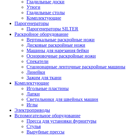
Гладильные доски
Утюги
Гладильные столы
Комплектующие
Парогенераторы
Парогенераторы SILTER
Раскройное оборудование
Вертикальные раскройные ножи
Дисковые раскройные ножи
Машины для нарезания бейки
Осноровочные раскройные ножи
Спекатели
Стационарные ленточные раскройные машины
Линейки
Зажим для ткани
Комплектующие
Игольные пластины
Лапки
Светильники для швейных машин
Иглы
Электроприводы
Вспомогательное оборудование
Пресса для установки фурнитуры
Стулья
Вырубные прессы