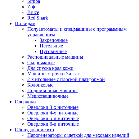
Siruba
Zoje
Bruce
Red Shark
По видам
Полуавтоматы и спецмашины с программным
управлением
Закрепочные
Петельные
Пуговичные
Распошивальные машины
Скорняжные
Для спуска края кожи
Машины строчки Зигзаг
2-х игольные с плоской платформой
Колонковые
Подшивочные машины
Мешкозашивочные
Оверлоки
Оверлоки 3-х ниточные
Оверлоки 4-х ниточные
Оверлоки 5-и ниточные
Оверлоки 6-и ниточные
Оборудование вто
Парогенераторы с щеткой для меховых изделий