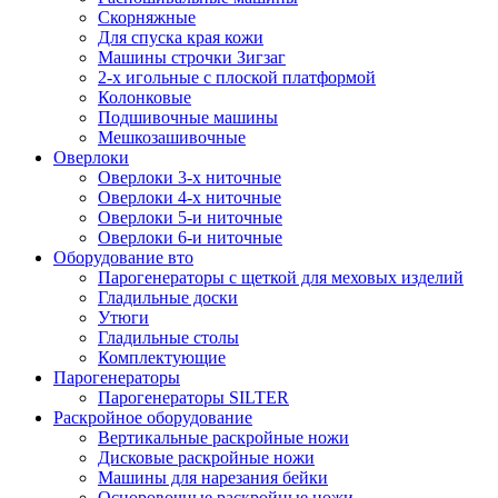
Скорняжные
Для спуска края кожи
Машины строчки Зигзаг
2-х игольные с плоской платформой
Колонковые
Подшивочные машины
Мешкозашивочные
Оверлоки
Оверлоки 3-х ниточные
Оверлоки 4-х ниточные
Оверлоки 5-и ниточные
Оверлоки 6-и ниточные
Оборудование вто
Парогенераторы с щеткой для меховых изделий
Гладильные доски
Утюги
Гладильные столы
Комплектующие
Парогенераторы
Парогенераторы SILTER
Раскройное оборудование
Вертикальные раскройные ножи
Дисковые раскройные ножи
Машины для нарезания бейки
Осноровочные раскройные ножи