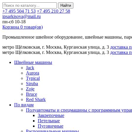
Найти
+7 495 504 71 53
+7 495 210 27 58
ipsarkisova@mail.ru
пн-сб 10-18
Корзина
0
товар(ов)
Промышленное швейное оборудование, швейные машины, паро
метро Щёлковская, г. Москва, Курганская улица, д. 3
доставка 
метро Щёлковская, г. Москва, Курганская улица, д. 3
доставка 
Швейные машины
Jack
Aurora
Typical
Siruba
Zoje
Bruce
Red Shark
По видам
Полуавтоматы и спецмашины с программным упра
Закрепочные
Петельные
Пуговичные
Распошивальные машины