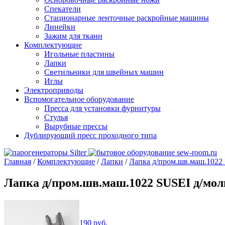
Спекатели
Стационарные ленточные раскройные машины
Линейки
Зажим для ткани
Комплектующие
Игольные пластины
Лапки
Светильники для швейных машин
Иглы
Электроприводы
Вспомогательное оборудование
Пресса для установки фурнитуры
Стулья
Вырубные прессы
Дублирующий пресс проходного типа
Главная
/
Комплектующие
/
Лапки
/
Лапка д/пром.шв.маш.102
Лапка д/пром.шв.маш.1022 SUSEI д/м
190
руб.