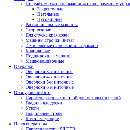
Полуавтоматы и спецмашины с программным упра
Закрепочные
Петельные
Пуговичные
Распошивальные машины
Скорняжные
Для спуска края кожи
Машины строчки Зигзаг
2-х игольные с плоской платформой
Колонковые
Подшивочные машины
Мешкозашивочные
Оверлоки
Оверлоки 3-х ниточные
Оверлоки 4-х ниточные
Оверлоки 5-и ниточные
Оверлоки 6-и ниточные
Оборудование вто
Парогенераторы с щеткой для меховых изделий
Гладильные доски
Утюги
Гладильные столы
Комплектующие
Парогенераторы
Парогенераторы SILTER