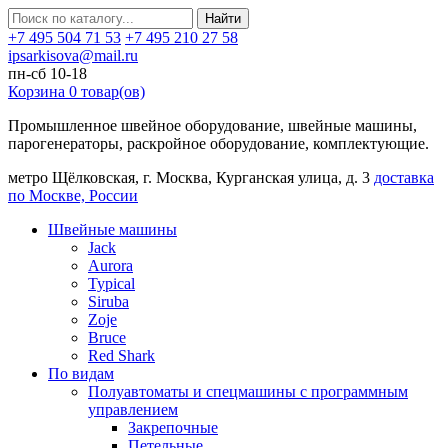
Найти
+7 495 504 71 53
+7 495 210 27 58
ipsarkisova@mail.ru
пн-сб 10-18
Корзина
0
товар(ов)
Промышленное швейное оборудование, швейные машины,
парогенераторы, раскройное оборудование, комплектующие.
метро Щёлковская, г. Москва, Курганская улица, д. 3
доставка
по Москве, России
Швейные машины
Jack
Aurora
Typical
Siruba
Zoje
Bruce
Red Shark
По видам
Полуавтоматы и спецмашины с программным
управлением
Закрепочные
Петельные