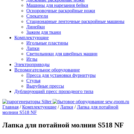
Машины для нарезания бейки
Осноровочные раскройные ножи
Спекатели
Стационарные ленточные раскройные машины
Линейки
Зажим для ткани
Комплектующие
Игольные пластины
Лапки
Светильники для швейных машин
Иглы
Электроприводы
Вспомогательное оборудование
Пресса для установки фурнитуры
Стулья
Вырубные прессы
Дублирующий пресс проходного типа
Главная
/
Комплектующие
/
Лапки
/
Лапка для потайной
молнии S518 NF
Лапка для потайной молнии S518 NF