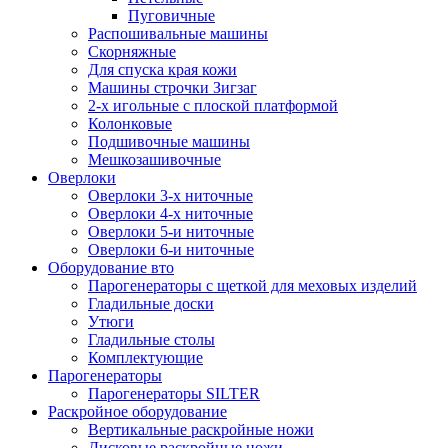
Пуговичные
Распошивальные машины
Скорняжные
Для спуска края кожи
Машины строчки Зигзаг
2-х игольные с плоской платформой
Колонковые
Подшивочные машины
Мешкозашивочные
Оверлоки
Оверлоки 3-х ниточные
Оверлоки 4-х ниточные
Оверлоки 5-и ниточные
Оверлоки 6-и ниточные
Оборудование вто
Парогенераторы с щеткой для меховых изделий
Гладильные доски
Утюги
Гладильные столы
Комплектующие
Парогенераторы
Парогенераторы SILTER
Раскройное оборудование
Вертикальные раскройные ножи
Дисковые раскройные ножи