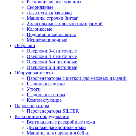
Распошивальные машины
Скорняжные
Для спуска края кожи
Машины строчки Зигзаг
2-х игольные с плоской платформой
Колонковые
Подшивочные машины
Мешкозашивочные
Оверлоки
Оверлоки 3-х ниточные
Оверлоки 4-х ниточные
Оверлоки 5-и ниточные
Оверлоки 6-и ниточные
Оборудование вто
Парогенераторы с щеткой для меховых изделий
Гладильные доски
Утюги
Гладильные столы
Комплектующие
Парогенераторы
Парогенераторы SILTER
Раскройное оборудование
Вертикальные раскройные ножи
Дисковые раскройные ножи
Машины для нарезания бейки