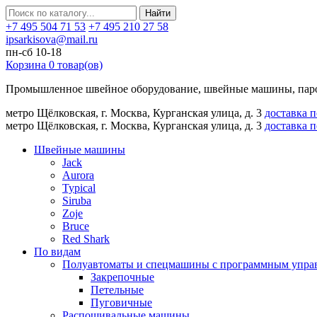
Найти
+7 495 504 71 53
+7 495 210 27 58
ipsarkisova@mail.ru
пн-сб 10-18
Корзина
0
товар(ов)
Промышленное швейное оборудование, швейные машины, паро
метро Щёлковская, г. Москва, Курганская улица, д. 3
доставка 
метро Щёлковская, г. Москва, Курганская улица, д. 3
доставка 
Швейные машины
Jack
Aurora
Typical
Siruba
Zoje
Bruce
Red Shark
По видам
Полуавтоматы и спецмашины с программным упра
Закрепочные
Петельные
Пуговичные
Распошивальные машины