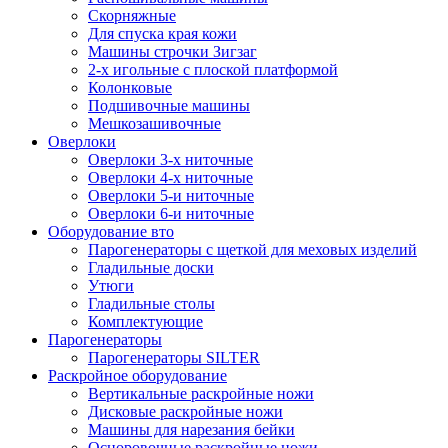
Скорняжные
Для спуска края кожи
Машины строчки Зигзаг
2-х игольные с плоской платформой
Колонковые
Подшивочные машины
Мешкозашивочные
Оверлоки
Оверлоки 3-х ниточные
Оверлоки 4-х ниточные
Оверлоки 5-и ниточные
Оверлоки 6-и ниточные
Оборудование вто
Парогенераторы с щеткой для меховых изделий
Гладильные доски
Утюги
Гладильные столы
Комплектующие
Парогенераторы
Парогенераторы SILTER
Раскройное оборудование
Вертикальные раскройные ножи
Дисковые раскройные ножи
Машины для нарезания бейки
Осноровочные раскройные ножи