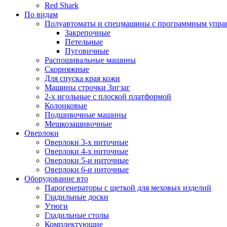
Red Shark
По видам
Полуавтоматы и спецмашины с программным упра
Закрепочные
Петельные
Пуговичные
Распошивальные машины
Скорняжные
Для спуска края кожи
Машины строчки Зигзаг
2-х игольные с плоской платформой
Колонковые
Подшивочные машины
Мешкозашивочные
Оверлоки
Оверлоки 3-х ниточные
Оверлоки 4-х ниточные
Оверлоки 5-и ниточные
Оверлоки 6-и ниточные
Оборудование вто
Парогенераторы с щеткой для меховых изделий
Гладильные доски
Утюги
Гладильные столы
Комплектующие