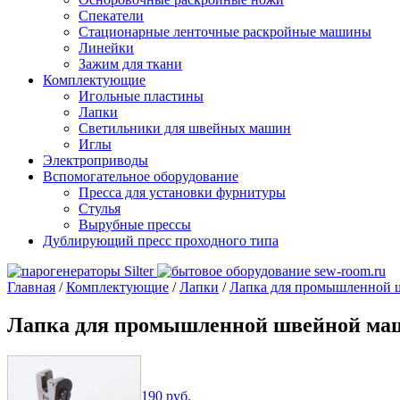
Спекатели
Стационарные ленточные раскройные машины
Линейки
Зажим для ткани
Комплектующие
Игольные пластины
Лапки
Светильники для швейных машин
Иглы
Электроприводы
Вспомогательное оборудование
Пресса для установки фурнитуры
Стулья
Вырубные прессы
Дублирующий пресс проходного типа
Главная
/
Комплектующие
/
Лапки
/
Лапка для промышленной ш
Лапка для промышленной швейной маши
190
руб.