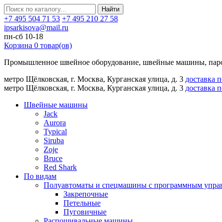
Найти
+7 495 504 71 53
+7 495 210 27 58
ipsarkisova@mail.ru
пн-сб 10-18
Корзина
0
товар(ов)
Промышленное швейное оборудование, швейные машины, паро
метро Щёлковская, г. Москва, Курганская улица, д. 3
доставка 
метро Щёлковская, г. Москва, Курганская улица, д. 3
доставка 
Швейные машины
Jack
Aurora
Typical
Siruba
Zoje
Bruce
Red Shark
По видам
Полуавтоматы и спецмашины с программным упра
Закрепочные
Петельные
Пуговичные
Распошивальные машины