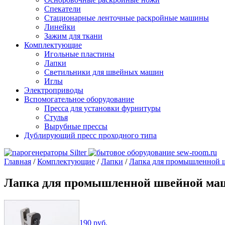
Спекатели
Стационарные ленточные раскройные машины
Линейки
Зажим для ткани
Комплектующие
Игольные пластины
Лапки
Светильники для швейных машин
Иглы
Электроприводы
Вспомогательное оборудование
Пресса для установки фурнитуры
Стулья
Вырубные прессы
Дублирующий пресс проходного типа
Главная
/
Комплектующие
/
Лапки
/
Лапка для промышленной ш
Лапка для промышленной швейной маши
190
руб.