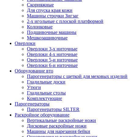
Скорняжные
Для спуска края кожи
Машины строчки Зигзаг
2-х игольные с плоской платформой
Колонковые
Подшивочные машины
Мешкозашивочные
Оверлоки
Оверлоки 3-х ниточные
Оверлоки 4-х ниточные
Оверлоки 5-и ниточные
Оверлоки 6-и ниточные
Оборудование вто
Парогенераторы с щеткой для меховых изделий
Гладильные доски
Утюги
Гладильные столы
Комплектующие
Парогенераторы
Парогенераторы SILTER
Раскройное оборудование
Вертикальные раскройные ножи
Дисковые раскройные ножи
Машины для нарезания бейки
Осноровочные раскройные ножи