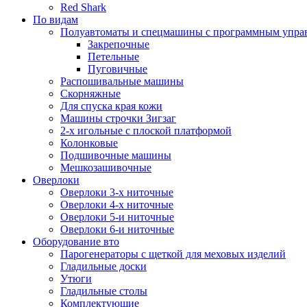
Red Shark
По видам
Полуавтоматы и спецмашины с программным упра
Закрепочные
Петельные
Пуговичные
Распошивальные машины
Скорняжные
Для спуска края кожи
Машины строчки Зигзаг
2-х игольные с плоской платформой
Колонковые
Подшивочные машины
Мешкозашивочные
Оверлоки
Оверлоки 3-х ниточные
Оверлоки 4-х ниточные
Оверлоки 5-и ниточные
Оверлоки 6-и ниточные
Оборудование вто
Парогенераторы с щеткой для меховых изделий
Гладильные доски
Утюги
Гладильные столы
Комплектующие