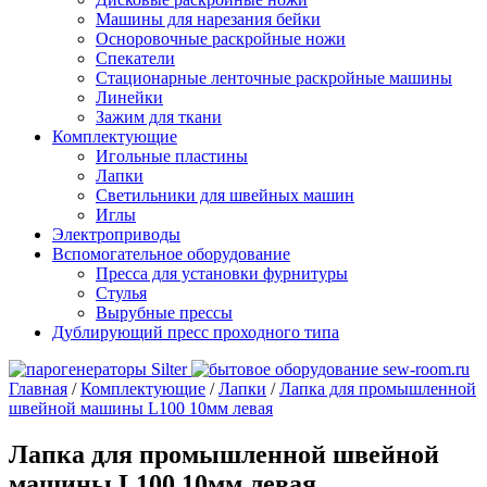
Машины для нарезания бейки
Осноровочные раскройные ножи
Спекатели
Стационарные ленточные раскройные машины
Линейки
Зажим для ткани
Комплектующие
Игольные пластины
Лапки
Светильники для швейных машин
Иглы
Электроприводы
Вспомогательное оборудование
Пресса для установки фурнитуры
Стулья
Вырубные прессы
Дублирующий пресс проходного типа
Главная
/
Комплектующие
/
Лапки
/
Лапка для промышленной
швейной машины L100 10мм левая
Лапка для промышленной швейной
машины L100 10мм левая