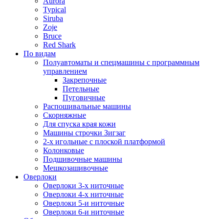
Aurora
Typical
Siruba
Zoje
Bruce
Red Shark
По видам
Полуавтоматы и спецмашины с программным
управлением
Закрепочные
Петельные
Пуговичные
Распошивальные машины
Скорняжные
Для спуска края кожи
Машины строчки Зигзаг
2-х игольные с плоской платформой
Колонковые
Подшивочные машины
Мешкозашивочные
Оверлоки
Оверлоки 3-х ниточные
Оверлоки 4-х ниточные
Оверлоки 5-и ниточные
Оверлоки 6-и ниточные