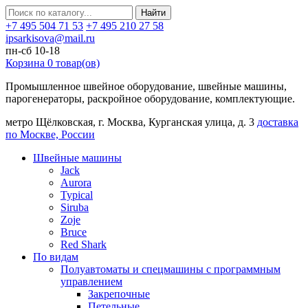
Найти
+7 495 504 71 53
+7 495 210 27 58
ipsarkisova@mail.ru
пн-сб 10-18
Корзина
0
товар(ов)
Промышленное швейное оборудование, швейные машины,
парогенераторы, раскройное оборудование, комплектующие.
метро Щёлковская, г. Москва, Курганская улица, д. 3
доставка
по Москве, России
Швейные машины
Jack
Aurora
Typical
Siruba
Zoje
Bruce
Red Shark
По видам
Полуавтоматы и спецмашины с программным
управлением
Закрепочные
Петельные