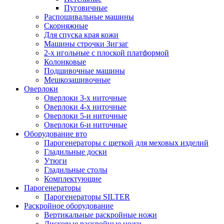
Пуговичные
Распошивальные машины
Скорняжные
Для спуска края кожи
Машины строчки Зигзаг
2-х игольные с плоской платформой
Колонковые
Подшивочные машины
Мешкозашивочные
Оверлоки
Оверлоки 3-х ниточные
Оверлоки 4-х ниточные
Оверлоки 5-и ниточные
Оверлоки 6-и ниточные
Оборудование вто
Парогенераторы с щеткой для меховых изделий
Гладильные доски
Утюги
Гладильные столы
Комплектующие
Парогенераторы
Парогенераторы SILTER
Раскройное оборудование
Вертикальные раскройные ножи
Дисковые раскройные ножи