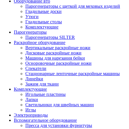
Оборудование вто
Парогенераторы с щеткой для меховых изделий
Гладильные доски
Утюги
Гладильные столы
Комплектующие
Парогенераторы
Парогенераторы SILTER
Раскройное оборудование
Вертикальные раскройные ножи
Дисковые раскройные ножи
Машины для нарезания бейки
Осноровочные раскройные ножи
Спекатели
Стационарные ленточные раскройные машины
Линейки
Зажим для ткани
Комплектующие
Игольные пластины
Лапки
Светильники для швейных машин
Иглы
Электроприводы
Вспомогательное оборудование
Пресса для установки фурнитуры