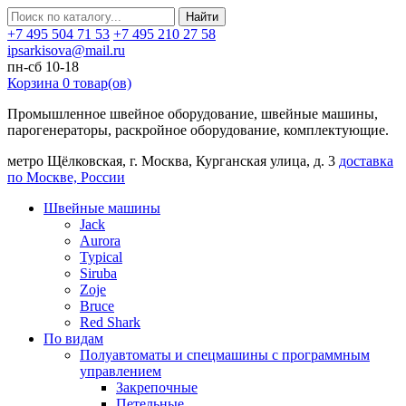
Найти
+7 495 504 71 53
+7 495 210 27 58
ipsarkisova@mail.ru
пн-сб 10-18
Корзина
0
товар(ов)
Промышленное швейное оборудование, швейные машины,
парогенераторы, раскройное оборудование, комплектующие.
метро Щёлковская, г. Москва, Курганская улица, д. 3
доставка
по Москве, России
Швейные машины
Jack
Aurora
Typical
Siruba
Zoje
Bruce
Red Shark
По видам
Полуавтоматы и спецмашины с программным
управлением
Закрепочные
Петельные