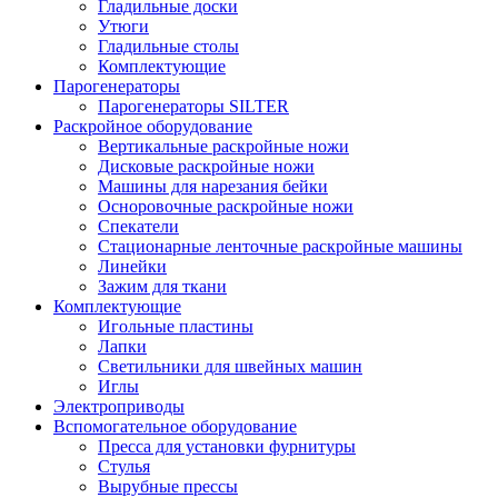
Гладильные доски
Утюги
Гладильные столы
Комплектующие
Парогенераторы
Парогенераторы SILTER
Раскройное оборудование
Вертикальные раскройные ножи
Дисковые раскройные ножи
Машины для нарезания бейки
Осноровочные раскройные ножи
Спекатели
Стационарные ленточные раскройные машины
Линейки
Зажим для ткани
Комплектующие
Игольные пластины
Лапки
Светильники для швейных машин
Иглы
Электроприводы
Вспомогательное оборудование
Пресса для установки фурнитуры
Стулья
Вырубные прессы