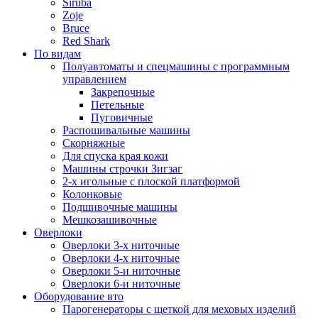
Siruba
Zoje
Bruce
Red Shark
По видам
Полуавтоматы и спецмашины с программным
управлением
Закрепочные
Петельные
Пуговичные
Распошивальные машины
Скорняжные
Для спуска края кожи
Машины строчки Зигзаг
2-х игольные с плоской платформой
Колонковые
Подшивочные машины
Мешкозашивочные
Оверлоки
Оверлоки 3-х ниточные
Оверлоки 4-х ниточные
Оверлоки 5-и ниточные
Оверлоки 6-и ниточные
Оборудование вто
Парогенераторы с щеткой для меховых изделий