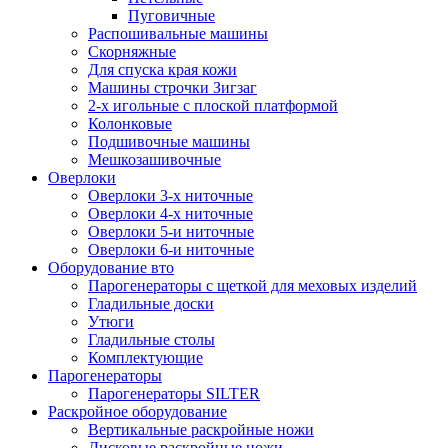
Пуговичные
Распошивальные машины
Скорняжные
Для спуска края кожи
Машины строчки Зигзаг
2-х игольные с плоской платформой
Колонковые
Подшивочные машины
Мешкозашивочные
Оверлоки
Оверлоки 3-х ниточные
Оверлоки 4-х ниточные
Оверлоки 5-и ниточные
Оверлоки 6-и ниточные
Оборудование вто
Парогенераторы с щеткой для меховых изделий
Гладильные доски
Утюги
Гладильные столы
Комплектующие
Парогенераторы
Парогенераторы SILTER
Раскройное оборудование
Вертикальные раскройные ножи
Дисковые раскройные ножи