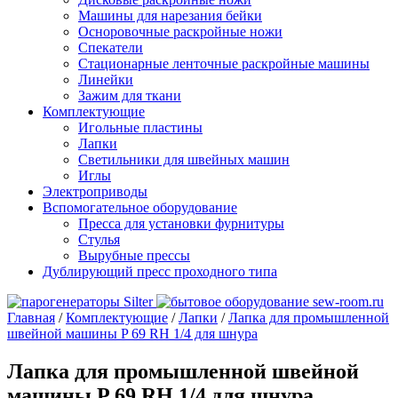
Машины для нарезания бейки
Осноровочные раскройные ножи
Спекатели
Стационарные ленточные раскройные машины
Линейки
Зажим для ткани
Комплектующие
Игольные пластины
Лапки
Светильники для швейных машин
Иглы
Электроприводы
Вспомогательное оборудование
Пресса для установки фурнитуры
Стулья
Вырубные прессы
Дублирующий пресс проходного типа
Главная
/
Комплектующие
/
Лапки
/
Лапка для промышленной
швейной машины P 69 RH 1/4 для шнура
Лапка для промышленной швейной
машины P 69 RH 1/4 для шнура