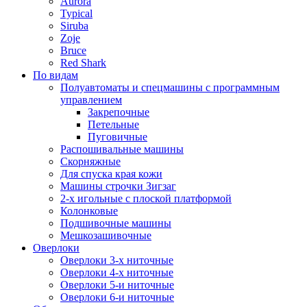
Aurora
Typical
Siruba
Zoje
Bruce
Red Shark
По видам
Полуавтоматы и спецмашины с программным
управлением
Закрепочные
Петельные
Пуговичные
Распошивальные машины
Скорняжные
Для спуска края кожи
Машины строчки Зигзаг
2-х игольные с плоской платформой
Колонковые
Подшивочные машины
Мешкозашивочные
Оверлоки
Оверлоки 3-х ниточные
Оверлоки 4-х ниточные
Оверлоки 5-и ниточные
Оверлоки 6-и ниточные