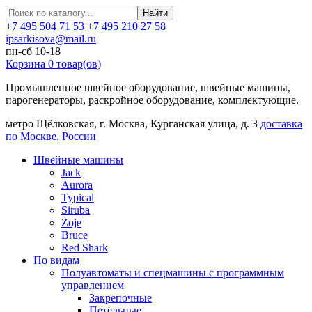
Найти
+7 495 504 71 53
+7 495 210 27 58
ipsarkisova@mail.ru
пн-сб 10-18
Корзина
0
товар(ов)
Промышленное швейное оборудование, швейные машины,
парогенераторы, раскройное оборудование, комплектующие.
метро Щёлковская, г. Москва, Курганская улица, д. 3
доставка
по Москве, России
Швейные машины
Jack
Aurora
Typical
Siruba
Zoje
Bruce
Red Shark
По видам
Полуавтоматы и спецмашины с программным
управлением
Закрепочные
Петельные