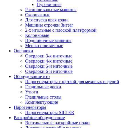
Пуговичные
Распошивальные машины
Скорняжные
Для спуска края кожи
Машины строчки Зигзаг
2-х игольные с плоской платформой
Колонковые
Подшивочные машины
Мешкозашивочные
Оверлоки
Оверлоки 3-х ниточные
Оверлоки 4-х ниточные
Оверлоки 5-и ниточные
Оверлоки 6-и ниточные
Оборудование вто
Парогенераторы с щеткой для меховых изделий
Гладильные доски
Утюги
Гладильные столы
Комплектующие
Парогенераторы
Парогенераторы SILTER
Раскройное оборудование
Вертикальные раскройные ножи
Дисковые раскройные ножи