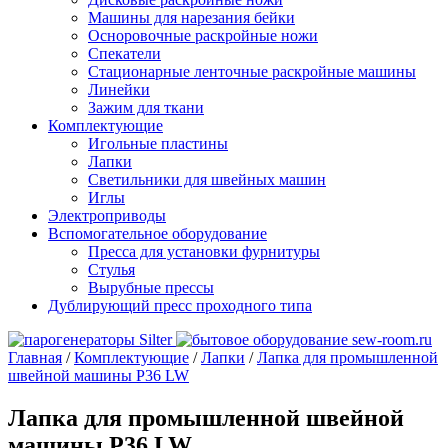
Машины для нарезания бейки
Осноровочные раскройные ножи
Спекатели
Стационарные ленточные раскройные машины
Линейки
Зажим для ткани
Комплектующие
Игольные пластины
Лапки
Светильники для швейных машин
Иглы
Электроприводы
Вспомогательное оборудование
Пресса для установки фурнитуры
Стулья
Вырубные прессы
Дублирующий пресс проходного типа
Главная
/
Комплектующие
/
Лапки
/
Лапка для промышленной
швейной машины P36 LW
Лапка для промышленной швейной
машины P36 LW