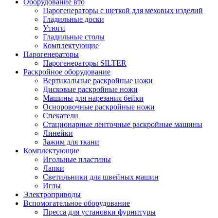
Оборудование вто
Парогенераторы с щеткой для меховых изделий
Гладильные доски
Утюги
Гладильные столы
Комплектующие
Парогенераторы
Парогенераторы SILTER
Раскройное оборудование
Вертикальные раскройные ножи
Дисковые раскройные ножи
Машины для нарезания бейки
Осноровочные раскройные ножи
Спекатели
Стационарные ленточные раскройные машины
Линейки
Зажим для ткани
Комплектующие
Игольные пластины
Лапки
Светильники для швейных машин
Иглы
Электроприводы
Вспомогательное оборудование
Пресса для установки фурнитуры