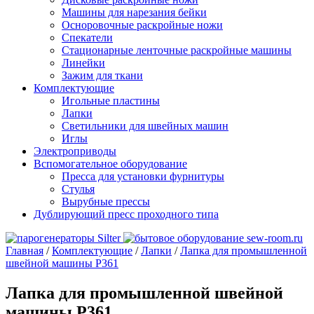
Машины для нарезания бейки
Осноровочные раскройные ножи
Спекатели
Стационарные ленточные раскройные машины
Линейки
Зажим для ткани
Комплектующие
Игольные пластины
Лапки
Светильники для швейных машин
Иглы
Электроприводы
Вспомогательное оборудование
Пресса для установки фурнитуры
Стулья
Вырубные прессы
Дублирующий пресс проходного типа
Главная
/
Комплектующие
/
Лапки
/
Лапка для промышленной
швейной машины P361
Лапка для промышленной швейной
машины P361