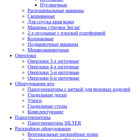
Пуговичные
Распошивальные машины
Скорняжные
Для спуска края кожи
Машины строчки Зигзаг
2-х игольные с плоской платформой
Колонковые
Подшивочные машины
Мешкозашивочные
Оверлоки
Оверлоки 3-х ниточные
Оверлоки 4-х ниточные
Оверлоки 5-и ниточные
Оверлоки 6-и ниточные
Оборудование вто
Парогенераторы с щеткой для меховых изделий
Гладильные доски
Утюги
Гладильные столы
Комплектующие
Парогенераторы
Парогенераторы SILTER
Раскройное оборудование
Вертикальные раскройные ножи
Дисковые раскройные ножи