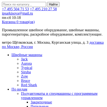
Найти
+7 495 504 71 53
+7 495 210 27 58
ipsarkisova@mail.ru
пн-сб 10-18
Корзина
0
товар(ов)
Промышленное швейное оборудование, швейные машины,
парогенераторы, раскройное оборудование, комплектующие.
метро Щёлковская, г. Москва, Курганская улица, д. 3
доставка
по Москве, России
Швейные машины
Jack
Aurora
Typical
Siruba
Zoje
Bruce
Red Shark
По видам
Полуавтоматы и спецмашины с программным
управлением
Закрепочные
Петельные