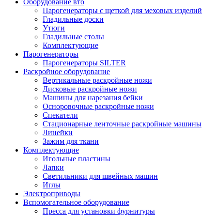
Оборудование вто
Парогенераторы с щеткой для меховых изделий
Гладильные доски
Утюги
Гладильные столы
Комплектующие
Парогенераторы
Парогенераторы SILTER
Раскройное оборудование
Вертикальные раскройные ножи
Дисковые раскройные ножи
Машины для нарезания бейки
Осноровочные раскройные ножи
Спекатели
Стационарные ленточные раскройные машины
Линейки
Зажим для ткани
Комплектующие
Игольные пластины
Лапки
Светильники для швейных машин
Иглы
Электроприводы
Вспомогательное оборудование
Пресса для установки фурнитуры