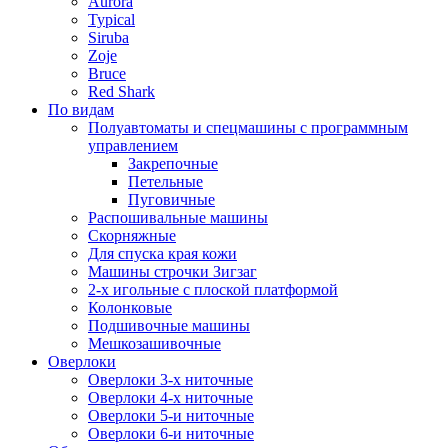
Aurora
Typical
Siruba
Zoje
Bruce
Red Shark
По видам
Полуавтоматы и спецмашины с программным
управлением
Закрепочные
Петельные
Пуговичные
Распошивальные машины
Скорняжные
Для спуска края кожи
Машины строчки Зигзаг
2-х игольные с плоской платформой
Колонковые
Подшивочные машины
Мешкозашивочные
Оверлоки
Оверлоки 3-х ниточные
Оверлоки 4-х ниточные
Оверлоки 5-и ниточные
Оверлоки 6-и ниточные