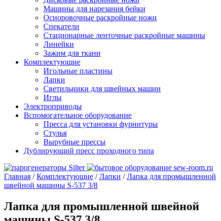
Машины для нарезания бейки
Осноровочные раскройные ножи
Спекатели
Стационарные ленточные раскройные машины
Линейки
Зажим для ткани
Комплектующие
Игольные пластины
Лапки
Светильники для швейных машин
Иглы
Электроприводы
Вспомогательное оборудование
Пресса для установки фурнитуры
Стулья
Вырубные прессы
Дублирующий пресс проходного типа
Главная
/
Комплектующие
/
Лапки
/
Лапка для промышленной
швейной машины S-537 3/8
Лапка для промышленной швейной
машины S-537 3/8