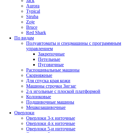
Jack
Aurora
Typical
Siruba
Zoje
Bruce
Red Shark
По видам
Полуавтоматы и спецмашины с программным
управлением
Закрепочные
Петельные
Пуговичные
Распошивальные машины
Скорняжные
Для спуска края кожи
Машины строчки Зигзаг
2-х игольные с плоской платформой
Колонковые
Подшивочные машины
Мешкозашивочные
Оверлоки
Оверлоки 3-х ниточные
Оверлоки 4-х ниточные
Оверлоки 5-и ниточные