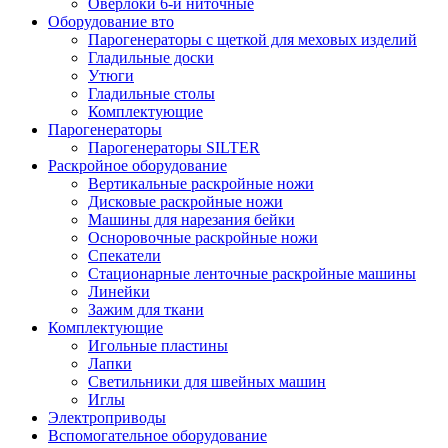
Оверлоки 6-и ниточные
Оборудование вто
Парогенераторы с щеткой для меховых изделий
Гладильные доски
Утюги
Гладильные столы
Комплектующие
Парогенераторы
Парогенераторы SILTER
Раскройное оборудование
Вертикальные раскройные ножи
Дисковые раскройные ножи
Машины для нарезания бейки
Осноровочные раскройные ножи
Спекатели
Стационарные ленточные раскройные машины
Линейки
Зажим для ткани
Комплектующие
Игольные пластины
Лапки
Светильники для швейных машин
Иглы
Электроприводы
Вспомогательное оборудование