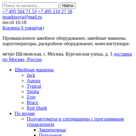
Найти
+7 495 504 71 53
+7 495 210 27 58
ipsarkisova@mail.ru
пн-сб 10-18
Корзина
0
товар(ов)
Промышленное швейное оборудование, швейные машины,
парогенераторы, раскройное оборудование, комплектующие.
метро Щёлковская, г. Москва, Курганская улица, д. 3
доставка
по Москве, России
Швейные машины
Jack
Aurora
Typical
Siruba
Zoje
Bruce
Red Shark
По видам
Полуавтоматы и спецмашины с программным
управлением
Закрепочные
Петельные