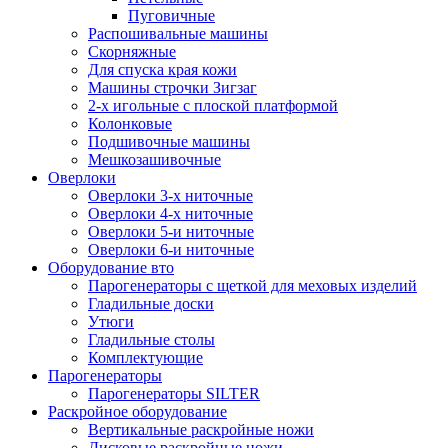
Пуговичные
Распошивальные машины
Скорняжные
Для спуска края кожи
Машины строчки Зигзаг
2-х игольные с плоской платформой
Колонковые
Подшивочные машины
Мешкозашивочные
Оверлоки
Оверлоки 3-х ниточные
Оверлоки 4-х ниточные
Оверлоки 5-и ниточные
Оверлоки 6-и ниточные
Оборудование вто
Парогенераторы с щеткой для меховых изделий
Гладильные доски
Утюги
Гладильные столы
Комплектующие
Парогенераторы
Парогенераторы SILTER
Раскройное оборудование
Вертикальные раскройные ножи
Дисковые раскройные ножи