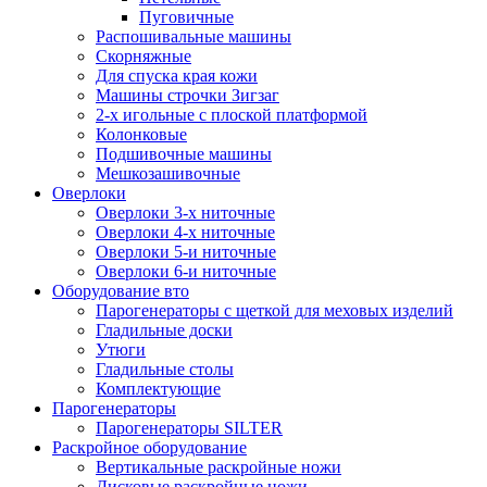
Пуговичные
Распошивальные машины
Скорняжные
Для спуска края кожи
Машины строчки Зигзаг
2-х игольные с плоской платформой
Колонковые
Подшивочные машины
Мешкозашивочные
Оверлоки
Оверлоки 3-х ниточные
Оверлоки 4-х ниточные
Оверлоки 5-и ниточные
Оверлоки 6-и ниточные
Оборудование вто
Парогенераторы с щеткой для меховых изделий
Гладильные доски
Утюги
Гладильные столы
Комплектующие
Парогенераторы
Парогенераторы SILTER
Раскройное оборудование
Вертикальные раскройные ножи
Дисковые раскройные ножи