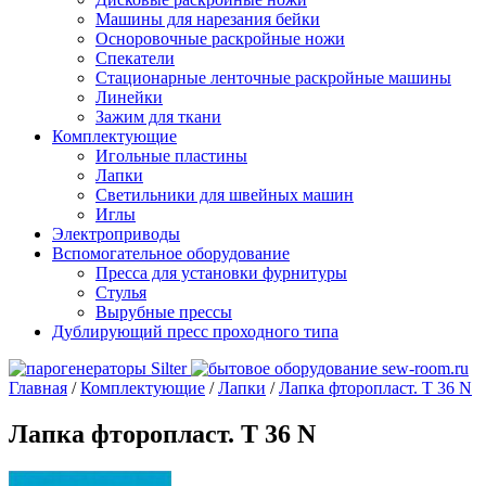
Машины для нарезания бейки
Осноровочные раскройные ножи
Спекатели
Стационарные ленточные раскройные машины
Линейки
Зажим для ткани
Комплектующие
Игольные пластины
Лапки
Светильники для швейных машин
Иглы
Электроприводы
Вспомогательное оборудование
Пресса для установки фурнитуры
Стулья
Вырубные прессы
Дублирующий пресс проходного типа
Главная
/
Комплектующие
/
Лапки
/
Лапка фторопласт. Т 36 N
Лапка фторопласт. Т 36 N