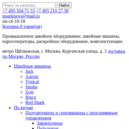
Найти
+7 495 504 71 53
+7 495 210 27 58
ipsarkisova@mail.ru
пн-сб 10-18
Корзина
0
товар(ов)
Промышленное швейное оборудование, швейные машины,
парогенераторы, раскройное оборудование, комплектующие.
метро Щёлковская, г. Москва, Курганская улица, д. 3
доставка
по Москве, России
Швейные машины
Jack
Aurora
Typical
Siruba
Zoje
Bruce
Red Shark
По видам
Полуавтоматы и спецмашины с программным
управлением
Закрепочные
Петельные