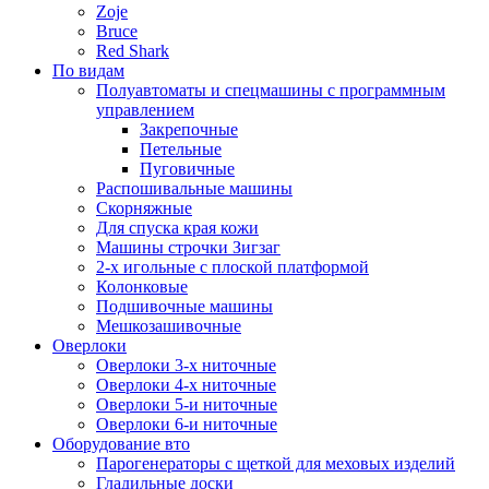
Zoje
Bruce
Red Shark
По видам
Полуавтоматы и спецмашины с программным
управлением
Закрепочные
Петельные
Пуговичные
Распошивальные машины
Скорняжные
Для спуска края кожи
Машины строчки Зигзаг
2-х игольные с плоской платформой
Колонковые
Подшивочные машины
Мешкозашивочные
Оверлоки
Оверлоки 3-х ниточные
Оверлоки 4-х ниточные
Оверлоки 5-и ниточные
Оверлоки 6-и ниточные
Оборудование вто
Парогенераторы с щеткой для меховых изделий
Гладильные доски