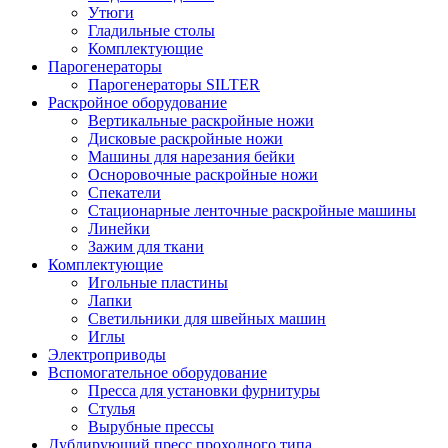
Утюги
Гладильные столы
Комплектующие
Парогенераторы
Парогенераторы SILTER
Раскройное оборудование
Вертикальные раскройные ножи
Дисковые раскройные ножи
Машины для нарезания бейки
Осноровочные раскройные ножи
Спекатели
Стационарные ленточные раскройные машины
Линейки
Зажим для ткани
Комплектующие
Игольные пластины
Лапки
Светильники для швейных машин
Иглы
Электроприводы
Вспомогательное оборудование
Пресса для установки фурнитуры
Стулья
Вырубные прессы
Дублирующий пресс проходного типа