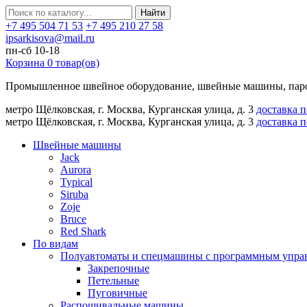
Найти
+7 495 504 71 53
+7 495 210 27 58
ipsarkisova@mail.ru
пн-сб 10-18
Корзина
0
товар(ов)
Промышленное швейное оборудование, швейные машины, паро
метро Щёлковская, г. Москва, Курганская улица, д. 3
доставка 
метро Щёлковская, г. Москва, Курганская улица, д. 3
доставка 
Швейные машины
Jack
Aurora
Typical
Siruba
Zoje
Bruce
Red Shark
По видам
Полуавтоматы и спецмашины с программным упра
Закрепочные
Петельные
Пуговичные
Распошивальные машины