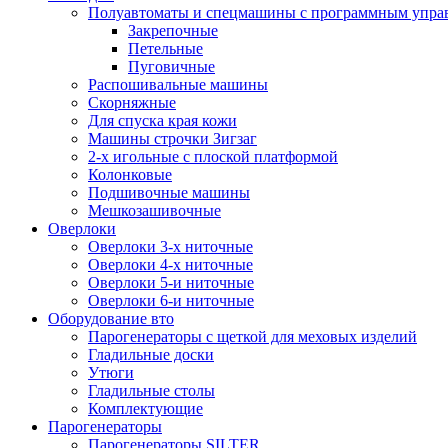
Полуавтоматы и спецмашины с программным упра
Закрепочные
Петельные
Пуговичные
Распошивальные машины
Скорняжные
Для спуска края кожи
Машины строчки Зигзаг
2-х игольные с плоской платформой
Колонковые
Подшивочные машины
Мешкозашивочные
Оверлоки
Оверлоки 3-х ниточные
Оверлоки 4-х ниточные
Оверлоки 5-и ниточные
Оверлоки 6-и ниточные
Оборудование вто
Парогенераторы с щеткой для меховых изделий
Гладильные доски
Утюги
Гладильные столы
Комплектующие
Парогенераторы
Парогенераторы SILTER