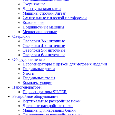
Скорняжные
Для спуска края кожи
Машины строчки Зигзаг
2-х игольные с плоской платформой
Колонковые
Подшивочные машины
Мешкозашивочные
Оверлоки
Оверлоки 3-х ниточные
Оверлоки 4-х ниточные
Оверлоки 5-и ниточные
Оверлоки 6-и ниточные
Оборудование вто
Парогенераторы с щеткой для меховых изделий
Гладильные доски
Утюги
Гладильные столы
Комплектующие
Парогенераторы
Парогенераторы SILTER
Раскройное оборудование
Вертикальные раскройные ножи
Дисковые раскройные ножи
Машины для нарезания бейки
Осноровочные раскройные ножи