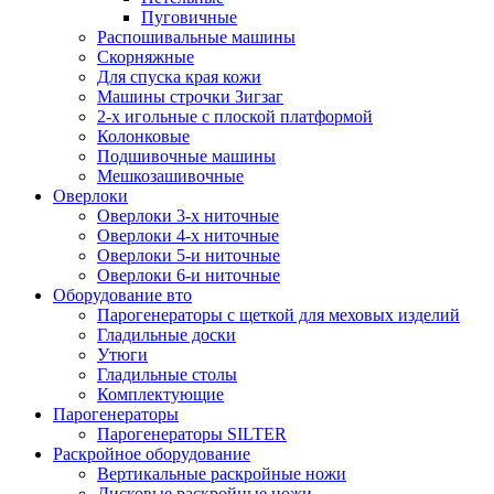
Пуговичные
Распошивальные машины
Скорняжные
Для спуска края кожи
Машины строчки Зигзаг
2-х игольные с плоской платформой
Колонковые
Подшивочные машины
Мешкозашивочные
Оверлоки
Оверлоки 3-х ниточные
Оверлоки 4-х ниточные
Оверлоки 5-и ниточные
Оверлоки 6-и ниточные
Оборудование вто
Парогенераторы с щеткой для меховых изделий
Гладильные доски
Утюги
Гладильные столы
Комплектующие
Парогенераторы
Парогенераторы SILTER
Раскройное оборудование
Вертикальные раскройные ножи
Дисковые раскройные ножи