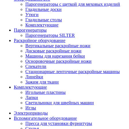
Парогенераторы с щеткой для меховых изделий
Гладильные доски
Утюги
Гладильные столы
Комплектующие
Парогенераторы
Парогенераторы SILTER
Раскройное оборудование
Вертикальные раскройные ножи
Дисковые раскройные ножи
Машины для нарезания бейки
Осноровочные раскройные ножи
Спекатели
Стационарные ленточные раскройные машины
Линейки
Зажим для ткани
Комплектующие
Игольные пластины
Лапки
Светильники для швейных машин
Иглы
Электроприводы
Вспомогательное оборудование
Пресса для установки фурнитуры
Стулья