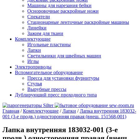
Машины для нарезания бейки
Осноровочные раскройные ножи
Спекатели
Стационарные ленточные раскройные машины
Линейки
Зажим для ткани
Комплектующие
Игольные пластины
Лапки
Светильники для швейных машин
Иглы
Электроприводы
Вспомогательное оборудование
Пресса для установки фурнитуры
Стулья
Вырубные прессы
Дублирующий пресс проходного типа
Главная
/
Комплектующие
/
Лапки
/
Лапка внутренняя 183032-
001 (3-е продв.) односторонняя правая (внеш. 151568-001)
Лапка внутренняя 183032-001 (3-е
продв.) односторонняя правая (внеш.