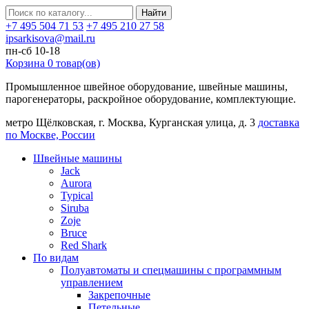
Найти
+7 495 504 71 53
+7 495 210 27 58
ipsarkisova@mail.ru
пн-сб 10-18
Корзина
0
товар(ов)
Промышленное швейное оборудование, швейные машины,
парогенераторы, раскройное оборудование, комплектующие.
метро Щёлковская, г. Москва, Курганская улица, д. 3
доставка
по Москве, России
Швейные машины
Jack
Aurora
Typical
Siruba
Zoje
Bruce
Red Shark
По видам
Полуавтоматы и спецмашины с программным
управлением
Закрепочные
Петельные