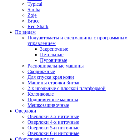
Typical
Siruba
Zoje
Bruce
Red Shark
По видам
Полуавтоматы и спецмашины с программным
управлением
Закрепочные
Петельные
Пуговичные
Распошивальные машины
Скорняжные
Для спуска края кожи
Машины строчки Зигзаг
2-х игольные с плоской платформой
Колонковые
Подшивочные машины
Мешкозашивочные
Оверлоки
Оверлоки 3-х ниточные
Оверлоки 4-х ниточные
Оверлоки 5-и ниточные
Оверлоки 6-и ниточные
Оборудование вто