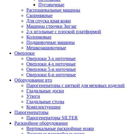
Пуговичные
Распошивальные машины
Скорняжные
Для спуска края кожи
Машины строчки Зигзаг
2-х игольные с плоской платформой
Колонковые
Подшивочные машины
Мешкозашивочные
Оверлоки
Оверлоки 3-х ниточные
Оверлоки 4-х ниточные
Оверлоки 5-и ниточные
Оверлоки 6-и ниточные
Оборудование вто
Парогенераторы с щеткой для меховых изделий
Гладильные доски
Утюги
Гладильные столы
Комплектующие
Парогенераторы
Парогенераторы SILTER
Раскройное оборудование
Вертикальные раскройные ножи
Дисковые раскройные ножи