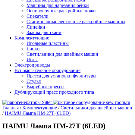
Машины для нарезания бейки
Осноровочные раскройные ножи
Спекатели
Стационарные ленточные раскройные машины
Линейки
Зажим для ткани
Комплектующие
Игольные пластины
Лапки
Светильники для швейных машин
Иглы
Электроприводы
Вспомогательное оборудование
Пресса для установки фурнитуры
Стулья
Вырубные прессы
Дублирующий пресс проходного типа
Главная
/
Комплектующие
/
Светильники для швейных машин
/
HAIMU Лампа HM-27T (6LED)
HAIMU Лампа HM-27T (6LED)