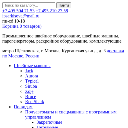
Найти
+7 495 504 71 53
+7 495 210 27 58
ipsarkisova@mail.ru
пн-сб 10-18
Корзина
0
товар(ов)
Промышленное швейное оборудование, швейные машины,
парогенераторы, раскройное оборудование, комплектующие.
метро Щёлковская, г. Москва, Курганская улица, д. 3
доставка
по Москве, России
Швейные машины
Jack
Aurora
Typical
Siruba
Zoje
Bruce
Red Shark
По видам
Полуавтоматы и спецмашины с программным
управлением
Закрепочные
Петельные