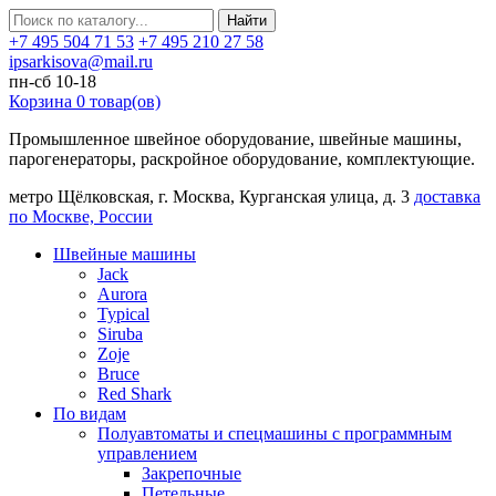
Найти
+7 495 504 71 53
+7 495 210 27 58
ipsarkisova@mail.ru
пн-сб 10-18
Корзина
0
товар(ов)
Промышленное швейное оборудование, швейные машины,
парогенераторы, раскройное оборудование, комплектующие.
метро Щёлковская, г. Москва, Курганская улица, д. 3
доставка
по Москве, России
Швейные машины
Jack
Aurora
Typical
Siruba
Zoje
Bruce
Red Shark
По видам
Полуавтоматы и спецмашины с программным
управлением
Закрепочные
Петельные