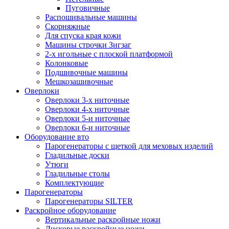
Пуговичные
Распошивальные машины
Скорняжные
Для спуска края кожи
Машины строчки Зигзаг
2-х игольные с плоской платформой
Колонковые
Подшивочные машины
Мешкозашивочные
Оверлоки
Оверлоки 3-х ниточные
Оверлоки 4-х ниточные
Оверлоки 5-и ниточные
Оверлоки 6-и ниточные
Оборудование вто
Парогенераторы с щеткой для меховых изделий
Гладильные доски
Утюги
Гладильные столы
Комплектующие
Парогенераторы
Парогенераторы SILTER
Раскройное оборудование
Вертикальные раскройные ножи
Дисковые раскройные ножи