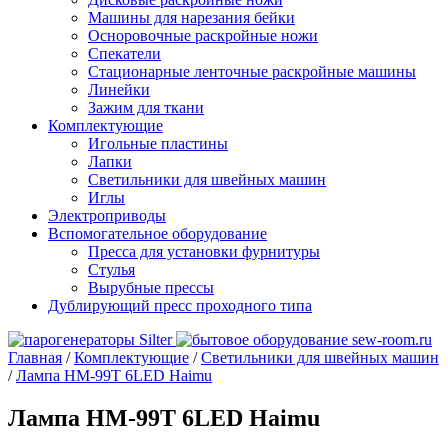
Машины для нарезания бейки
Осноровочные раскройные ножи
Спекатели
Стационарные ленточные раскройные машины
Линейки
Зажим для ткани
Комплектующие
Игольные пластины
Лапки
Светильники для швейных машин
Иглы
Электроприводы
Вспомогательное оборудование
Пресса для установки фурнитуры
Стулья
Вырубные прессы
Дублирующий пресс проходного типа
Главная
/
Комплектующие
/
Светильники для швейных машин
/
Лампа HM-99T 6LED Haimu
Лампа HM-99T 6LED Haimu