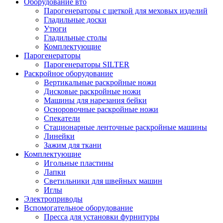
Оборудование вто
Парогенераторы с щеткой для меховых изделий
Гладильные доски
Утюги
Гладильные столы
Комплектующие
Парогенераторы
Парогенераторы SILTER
Раскройное оборудование
Вертикальные раскройные ножи
Дисковые раскройные ножи
Машины для нарезания бейки
Осноровочные раскройные ножи
Спекатели
Стационарные ленточные раскройные машины
Линейки
Зажим для ткани
Комплектующие
Игольные пластины
Лапки
Светильники для швейных машин
Иглы
Электроприводы
Вспомогательное оборудование
Пресса для установки фурнитуры