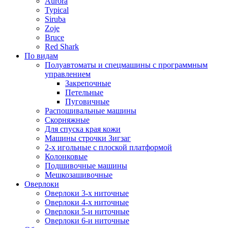
Aurora
Typical
Siruba
Zoje
Bruce
Red Shark
По видам
Полуавтоматы и спецмашины с программным
управлением
Закрепочные
Петельные
Пуговичные
Распошивальные машины
Скорняжные
Для спуска края кожи
Машины строчки Зигзаг
2-х игольные с плоской платформой
Колонковые
Подшивочные машины
Мешкозашивочные
Оверлоки
Оверлоки 3-х ниточные
Оверлоки 4-х ниточные
Оверлоки 5-и ниточные
Оверлоки 6-и ниточные