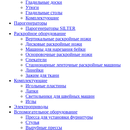
Гладильные доски
Утюги
Гладильные столы
Комплектующие
Парогенераторы
Парогенераторы SILTER
Раскройное оборудование
Вертикальные раскройные ножи
Дисковые раскройные ножи
Машины для нарезания бейки
Осноровочные раскройные ножи
Спекатели
Стационарные ленточные раскройные машины
Линейки
Зажим для ткани
Комплектующие
Игольные пластины
Лапки
Светильники для швейных машин
Иглы
Электроприводы
Вспомогательное оборудование
Пресса для установки фурнитуры
Стулья
Вырубные прессы