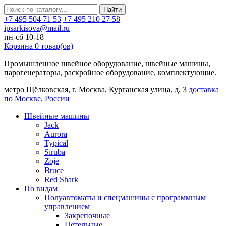
Найти
+7 495 504 71 53
+7 495 210 27 58
ipsarkisova@mail.ru
пн-сб 10-18
Корзина
0
товар(ов)
Промышленное швейное оборудование, швейные машины,
парогенераторы, раскройное оборудование, комплектующие.
метро Щёлковская, г. Москва, Курганская улица, д. 3
доставка
по Москве, России
Швейные машины
Jack
Aurora
Typical
Siruba
Zoje
Bruce
Red Shark
По видам
Полуавтоматы и спецмашины с программным
управлением
Закрепочные
Петельные