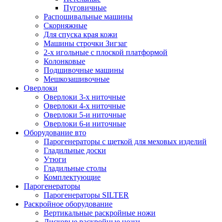
Пуговичные
Распошивальные машины
Скорняжные
Для спуска края кожи
Машины строчки Зигзаг
2-х игольные с плоской платформой
Колонковые
Подшивочные машины
Мешкозашивочные
Оверлоки
Оверлоки 3-х ниточные
Оверлоки 4-х ниточные
Оверлоки 5-и ниточные
Оверлоки 6-и ниточные
Оборудование вто
Парогенераторы с щеткой для меховых изделий
Гладильные доски
Утюги
Гладильные столы
Комплектующие
Парогенераторы
Парогенераторы SILTER
Раскройное оборудование
Вертикальные раскройные ножи
Дисковые раскройные ножи