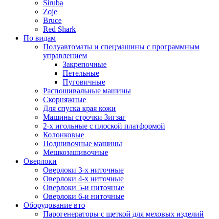
Siruba
Zoje
Bruce
Red Shark
По видам
Полуавтоматы и спецмашины с программным
управлением
Закрепочные
Петельные
Пуговичные
Распошивальные машины
Скорняжные
Для спуска края кожи
Машины строчки Зигзаг
2-х игольные с плоской платформой
Колонковые
Подшивочные машины
Мешкозашивочные
Оверлоки
Оверлоки 3-х ниточные
Оверлоки 4-х ниточные
Оверлоки 5-и ниточные
Оверлоки 6-и ниточные
Оборудование вто
Парогенераторы с щеткой для меховых изделий