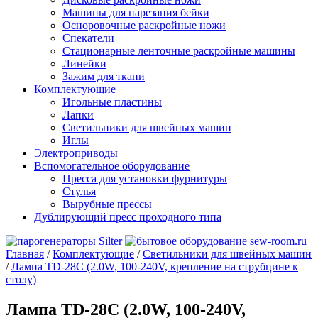
Машины для нарезания бейки
Осноровочные раскройные ножи
Спекатели
Стационарные ленточные раскройные машины
Линейки
Зажим для ткани
Комплектующие
Игольные пластины
Лапки
Светильники для швейных машин
Иглы
Электроприводы
Вспомогательное оборудование
Пресса для установки фурнитуры
Стулья
Вырубные прессы
Дублирующий пресс проходного типа
Главная
/
Комплектующие
/
Светильники для швейных машин
/
Лампа TD-28C (2.0W, 100-240V, крепление на струбцине к
столу)
Лампа TD-28C (2.0W, 100-240V,