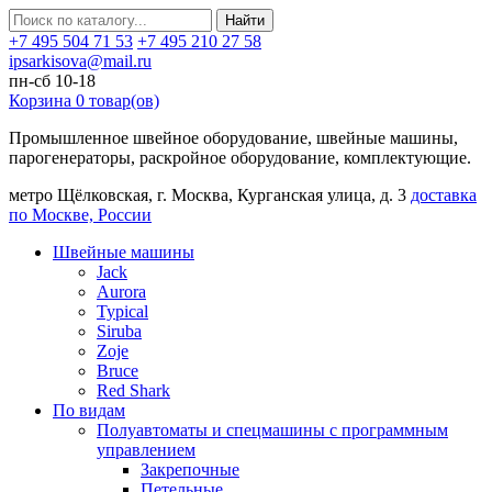
Найти
+7 495 504 71 53
+7 495 210 27 58
ipsarkisova@mail.ru
пн-сб 10-18
Корзина
0
товар(ов)
Промышленное швейное оборудование, швейные машины,
парогенераторы, раскройное оборудование, комплектующие.
метро Щёлковская, г. Москва, Курганская улица, д. 3
доставка
по Москве, России
Швейные машины
Jack
Aurora
Typical
Siruba
Zoje
Bruce
Red Shark
По видам
Полуавтоматы и спецмашины с программным
управлением
Закрепочные
Петельные