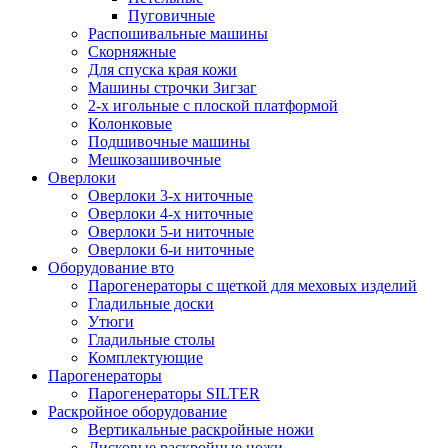
Пуговичные
Распошивальные машины
Скорняжные
Для спуска края кожи
Машины строчки Зигзаг
2-х игольные с плоской платформой
Колонковые
Подшивочные машины
Мешкозашивочные
Оверлоки
Оверлоки 3-х ниточные
Оверлоки 4-х ниточные
Оверлоки 5-и ниточные
Оверлоки 6-и ниточные
Оборудование вто
Парогенераторы с щеткой для меховых изделий
Гладильные доски
Утюги
Гладильные столы
Комплектующие
Парогенераторы
Парогенераторы SILTER
Раскройное оборудование
Вертикальные раскройные ножи
Дисковые раскройные ножи