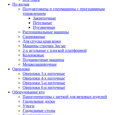
По видам
Полуавтоматы и спецмашины с программным
управлением
Закрепочные
Петельные
Пуговичные
Распошивальные машины
Скорняжные
Для спуска края кожи
Машины строчки Зигзаг
2-х игольные с плоской платформой
Колонковые
Подшивочные машины
Мешкозашивочные
Оверлоки
Оверлоки 3-х ниточные
Оверлоки 4-х ниточные
Оверлоки 5-и ниточные
Оверлоки 6-и ниточные
Оборудование вто
Парогенераторы с щеткой для меховых изделий
Гладильные доски
Утюги
Гладильные столы