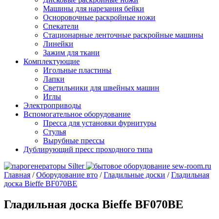
Машины для нарезания бейки
Осноровочные раскройные ножи
Спекатели
Стационарные ленточные раскройные машины
Линейки
Зажим для ткани
Комплектующие
Игольные пластины
Лапки
Светильники для швейных машин
Иглы
Электроприводы
Вспомогательное оборудование
Пресса для установки фурнитуры
Стулья
Вырубные прессы
Дублирующий пресс проходного типа
Главная
/
Оборудование вто
/
Гладильные доски
/
Гладильная
доска Bieffe BF070ВE
Гладильная доска Bieffe BF070ВE