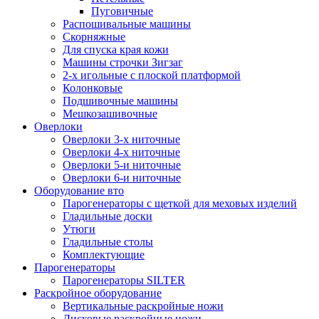
Пуговичные
Распошивальные машины
Скорняжные
Для спуска края кожи
Машины строчки Зигзаг
2-х игольные с плоской платформой
Колонковые
Подшивочные машины
Мешкозашивочные
Оверлоки
Оверлоки 3-х ниточные
Оверлоки 4-х ниточные
Оверлоки 5-и ниточные
Оверлоки 6-и ниточные
Оборудование вто
Парогенераторы с щеткой для меховых изделий
Гладильные доски
Утюги
Гладильные столы
Комплектующие
Парогенераторы
Парогенераторы SILTER
Раскройное оборудование
Вертикальные раскройные ножи
Дисковые раскройные ножи