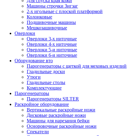
Для спуска края кожи
Машины строчки Зигзаг
2-х игольные с плоской платформой
Колонковые
Подшивочные машины
Мешкозашивочные
Оверлоки
Оверлоки 3-х ниточные
Оверлоки 4-х ниточные
Оверлоки 5-и ниточные
Оверлоки 6-и ниточные
Оборудование вто
Парогенераторы с щеткой для меховых изделий
Гладильные доски
Утюги
Гладильные столы
Комплектующие
Парогенераторы
Парогенераторы SILTER
Раскройное оборудование
Вертикальные раскройные ножи
Дисковые раскройные ножи
Машины для нарезания бейки
Осноровочные раскройные ножи
Спекатели