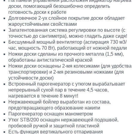
На панели управления расположен индикатор нагрева
доски, помогающий безошибочно определить
готовность доски к работе
Долговечное 2-ух слойное покрытие доски обладает
жароустойчивыми свойствами
Запатентованная система регулировки по высоте (с
точностью до сантиметра), можно гладить даже сидя!
Бесшумный мощный вентилятор (аспирация 730 м3/
час, мощность 70 Вт), работающий от ножной педали
Ножки доски сделаны из прочного металла (1,5 мм),
обработаны антистатической краской
Ножки доски оснащены 2-мя колесиками (для удобства
транспортировки) и 2-мя резиновыми ножками (для
устойчивости доски)
Встроенный парогенератор с утюгом вырабатывает
непрерывный сухой пар в течение 4,5 часов,
нагревается в течение 8 минут!
Нержавеющий бойлер выработан из состава,
предотвращающего образование накипи
Парогенератор оснащен манометром
Утюг STB/200 оснащен нержавеющей подошвой,
пробковой ручкой и защитной пластиной
Есть функция вертикального отпаривания