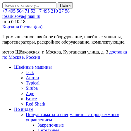
Найти
+7 495 504 71 53
+7 495 210 27 58
ipsarkisova@mail.ru
пн-сб 10-18
Корзина
0
товар(ов)
Промышленное швейное оборудование, швейные машины,
парогенераторы, раскройное оборудование, комплектующие.
метро Щёлковская, г. Москва, Курганская улица, д. 3
доставка
по Москве, России
Швейные машины
Jack
Aurora
Typical
Siruba
Zoje
Bruce
Red Shark
По видам
Полуавтоматы и спецмашины с программным
управлением
Закрепочные
Петельные