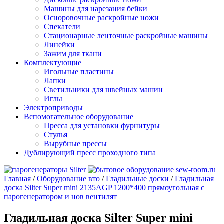
Машины для нарезания бейки
Осноровочные раскройные ножи
Спекатели
Стационарные ленточные раскройные машины
Линейки
Зажим для ткани
Комплектующие
Игольные пластины
Лапки
Светильники для швейных машин
Иглы
Электроприводы
Вспомогательное оборудование
Пресса для установки фурнитуры
Стулья
Вырубные прессы
Дублирующий пресс проходного типа
Главная
/
Оборудование вто
/
Гладильные доски
/
Гладильная
доска Silter Super mini 2135АGP 1200*400 прямоугольная с
парогенератором и нов вентилят
Гладильная доска Silter Super mini