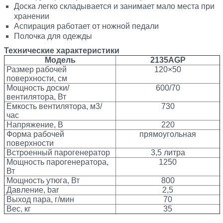
Доска легко складывается и занимает мало места при
хранении
Аспирация работает от ножной педали
Полочка для одежды
Технические характеристики
Модель
2135А
GP
Размер рабочей
120×50
поверхности, см
Мощность доски/
600/70
вентилятора, Вт
Емкость вентилятора, м3/
730
час
Напряжение, В
220
Форма рабочей
прямоугольная
поверхности
Встроенный парогенератор
3,5 литра
Мощность парогенератора,
1250
Вт
Мощность утюга, Вт
800
Давление, bar
2,5
Выход пара, г/мин
70
Вес, кг
35