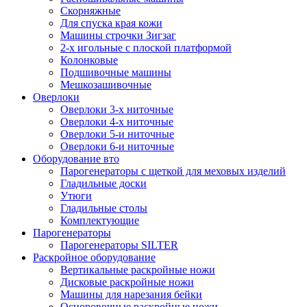
Скорняжные
Для спуска края кожи
Машины строчки Зигзаг
2-х игольные с плоской платформой
Колонковые
Подшивочные машины
Мешкозашивочные
Оверлоки
Оверлоки 3-х ниточные
Оверлоки 4-х ниточные
Оверлоки 5-и ниточные
Оверлоки 6-и ниточные
Оборудование вто
Парогенераторы с щеткой для меховых изделий
Гладильные доски
Утюги
Гладильные столы
Комплектующие
Парогенераторы
Парогенераторы SILTER
Раскройное оборудование
Вертикальные раскройные ножи
Дисковые раскройные ножи
Машины для нарезания бейки
Осноровочные раскройные ножи