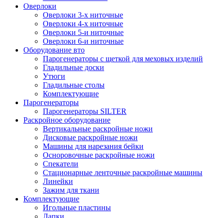
Оверлоки
Оверлоки 3-х ниточные
Оверлоки 4-х ниточные
Оверлоки 5-и ниточные
Оверлоки 6-и ниточные
Оборудование вто
Парогенераторы с щеткой для меховых изделий
Гладильные доски
Утюги
Гладильные столы
Комплектующие
Парогенераторы
Парогенераторы SILTER
Раскройное оборудование
Вертикальные раскройные ножи
Дисковые раскройные ножи
Машины для нарезания бейки
Осноровочные раскройные ножи
Спекатели
Стационарные ленточные раскройные машины
Линейки
Зажим для ткани
Комплектующие
Игольные пластины
Лапки