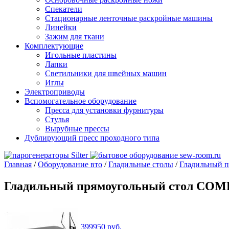
Спекатели
Стационарные ленточные раскройные машины
Линейки
Зажим для ткани
Комплектующие
Игольные пластины
Лапки
Светильники для швейных машин
Иглы
Электроприводы
Вспомогательное оборудование
Пресса для установки фурнитуры
Стулья
Вырубные прессы
Дублирующий пресс проходного типа
Главная
/
Оборудование вто
/
Гладильные столы
/
Гладильный 
Гладильный прямоугольный стол COM
399950
руб.