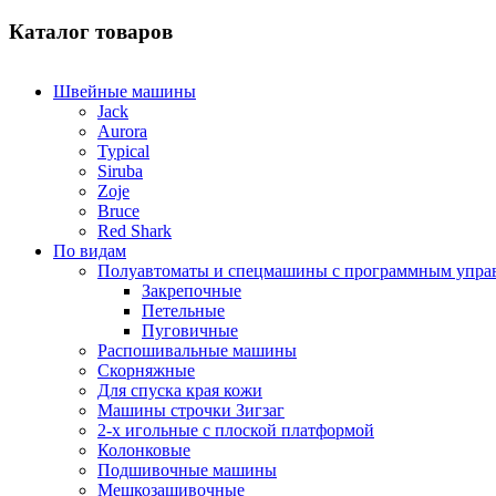
Каталог товаров
Швейные машины
Jack
Aurora
Typical
Siruba
Zoje
Bruce
Red Shark
По видам
Полуавтоматы и спецмашины с программным упра
Закрепочные
Петельные
Пуговичные
Распошивальные машины
Скорняжные
Для спуска края кожи
Машины строчки Зигзаг
2-х игольные с плоской платформой
Колонковые
Подшивочные машины
Мешкозашивочные