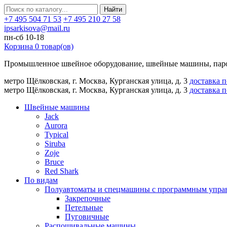
Найти
+7 495 504 71 53
+7 495 210 27 58
ipsarkisova@mail.ru
пн-сб 10-18
Корзина
0
товар(ов)
Промышленное швейное оборудование, швейные машины, паро
метро Щёлковская, г. Москва, Курганская улица, д. 3
доставка 
метро Щёлковская, г. Москва, Курганская улица, д. 3
доставка 
Швейные машины
Jack
Aurora
Typical
Siruba
Zoje
Bruce
Red Shark
По видам
Полуавтоматы и спецмашины с программным упра
Закрепочные
Петельные
Пуговичные
Распошивальные машины