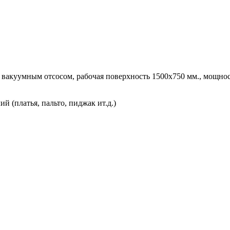
акуумным отсосом, рабочая поверхность 1500х750 мм., мощност
 (платья, пальто, пиджак ит.д.)