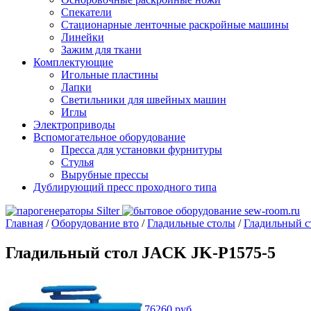
Спекатели
Стационарные ленточные раскройные машины
Линейки
Зажим для ткани
Комплектующие
Игольные пластины
Лапки
Светильники для швейных машин
Иглы
Электроприводы
Вспомогательное оборудование
Пресса для установки фурнитуры
Стулья
Вырубные прессы
Дублирующий пресс проходного типа
Главная
/
Оборудование вто
/
Гладильные столы
/
Гладильный с
Гладильный стол JACK JK-P1575-5
76260
руб.