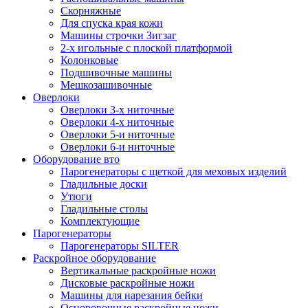
Скорняжные
Для спуска края кожи
Машины строчки Зигзаг
2-х игольные с плоской платформой
Колонковые
Подшивочные машины
Мешкозашивочные
Оверлоки
Оверлоки 3-х ниточные
Оверлоки 4-х ниточные
Оверлоки 5-и ниточные
Оверлоки 6-и ниточные
Оборудование вто
Парогенераторы с щеткой для меховых изделий
Гладильные доски
Утюги
Гладильные столы
Комплектующие
Парогенераторы
Парогенераторы SILTER
Раскройное оборудование
Вертикальные раскройные ножи
Дисковые раскройные ножи
Машины для нарезания бейки
Осноровочные раскройные ножи