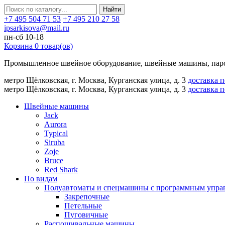
Найти
+7 495 504 71 53
+7 495 210 27 58
ipsarkisova@mail.ru
пн-сб 10-18
Корзина
0
товар(ов)
Промышленное швейное оборудование, швейные машины, паро
метро Щёлковская, г. Москва, Курганская улица, д. 3
доставка 
метро Щёлковская, г. Москва, Курганская улица, д. 3
доставка 
Швейные машины
Jack
Aurora
Typical
Siruba
Zoje
Bruce
Red Shark
По видам
Полуавтоматы и спецмашины с программным упра
Закрепочные
Петельные
Пуговичные
Распошивальные машины