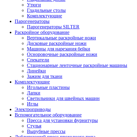
Утюги
Гладильные столы
Комплектующие
Парогенераторы
Парогенераторы SILTER
Раскройное оборудование
Вертикальные раскройные ножи
Дисковые раскройные ножи
Машины для нарезания бейки
Осноровочные раскройные ножи
Спекатели
Стационарные ленточные раскройные машины
Линейки
Зажим для ткани
Комплектующие
Игольные пластины
Лапки
Светильники для швейных машин
Иглы
Электроприводы
Вспомогательное оборудование
Пресса для установки фурнитуры
Стулья
Вырубные прессы
Дублирующий пресс проходного типа