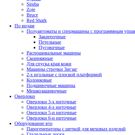
Siruba
Zoje
Bruce
Red Shark
По видам
Полуавтоматы и спецмашины с программным упра
Закрепочные
Петельные
Пуговичные
Распошивальные машины
Скорняжные
Для спуска края кожи
Машины строчки Зигзаг
2-х игольные с плоской платформой
Колонковые
Подшивочные машины
Мешкозашивочные
Оверлоки
Оверлоки 3-х ниточные
Оверлоки 4-х ниточные
Оверлоки 5-и ниточные
Оверлоки 6-и ниточные
Оборудование вто
Парогенераторы с щеткой для меховых изделий
Гладильные доски