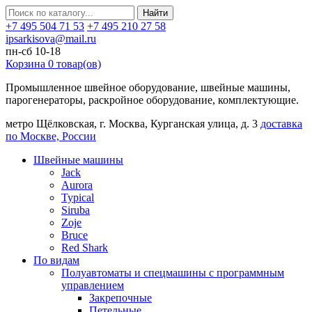
Найти
+7 495 504 71 53
+7 495 210 27 58
ipsarkisova@mail.ru
пн-сб 10-18
Корзина
0
товар(ов)
Промышленное швейное оборудование, швейные машины,
парогенераторы, раскройное оборудование, комплектующие.
метро Щёлковская, г. Москва, Курганская улица, д. 3
доставка
по Москве, России
Швейные машины
Jack
Aurora
Typical
Siruba
Zoje
Bruce
Red Shark
По видам
Полуавтоматы и спецмашины с программным
управлением
Закрепочные
Петельные