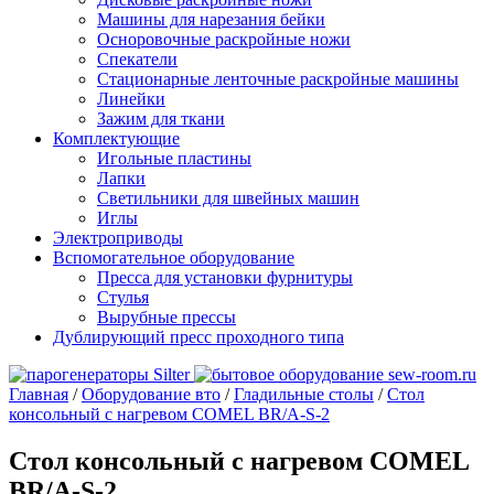
Машины для нарезания бейки
Осноровочные раскройные ножи
Спекатели
Стационарные ленточные раскройные машины
Линейки
Зажим для ткани
Комплектующие
Игольные пластины
Лапки
Светильники для швейных машин
Иглы
Электроприводы
Вспомогательное оборудование
Пресса для установки фурнитуры
Стулья
Вырубные прессы
Дублирующий пресс проходного типа
Главная
/
Оборудование вто
/
Гладильные столы
/
Стол
консольный с нагревом COMEL BR/A-S-2
Стол консольный с нагревом COMEL
BR/A-S-2