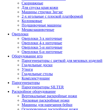
Скорняжные
Для спуска края кожи
Машины строчки Зигзаг
2-х игольные с плоской платформой
Колонковые
Подшивочные машины
Мешкозашивочные
Оверлоки
Оверлоки 3-х ниточные
Оверлоки 4-х ниточные
Оверлоки 5-и ниточные
Оверлоки 6-и ниточные
Оборудование вто
Парогенераторы с щеткой для меховых изделий
Гладильные доски
Утюги
Гладильные столы
Комплектующие
Парогенераторы
Парогенераторы SILTER
Раскройное оборудование
Вертикальные раскройные ножи
Дисковые раскройные ножи
Машины для нарезания бейки
Осноровочные раскройные ножи