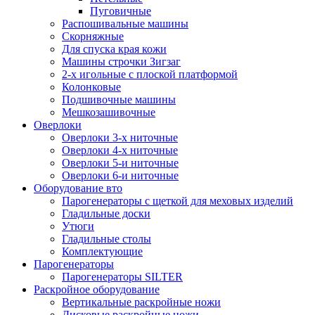
Пуговичные
Распошивальные машины
Скорняжные
Для спуска края кожи
Машины строчки Зигзаг
2-х игольные с плоской платформой
Колонковые
Подшивочные машины
Мешкозашивочные
Оверлоки
Оверлоки 3-х ниточные
Оверлоки 4-х ниточные
Оверлоки 5-и ниточные
Оверлоки 6-и ниточные
Оборудование вто
Парогенераторы с щеткой для меховых изделий
Гладильные доски
Утюги
Гладильные столы
Комплектующие
Парогенераторы
Парогенераторы SILTER
Раскройное оборудование
Вертикальные раскройные ножи
Дисковые раскройные ножи