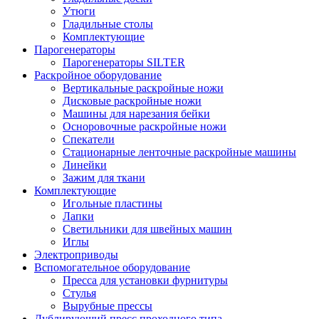
Утюги
Гладильные столы
Комплектующие
Парогенераторы
Парогенераторы SILTER
Раскройное оборудование
Вертикальные раскройные ножи
Дисковые раскройные ножи
Машины для нарезания бейки
Осноровочные раскройные ножи
Спекатели
Стационарные ленточные раскройные машины
Линейки
Зажим для ткани
Комплектующие
Игольные пластины
Лапки
Светильники для швейных машин
Иглы
Электроприводы
Вспомогательное оборудование
Пресса для установки фурнитуры
Стулья
Вырубные прессы
Дублирующий пресс проходного типа