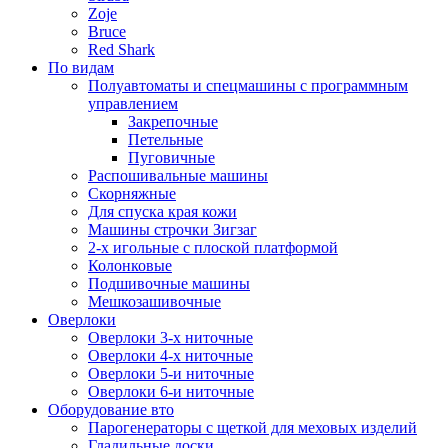
Zoje
Bruce
Red Shark
По видам
Полуавтоматы и спецмашины с программным
управлением
Закрепочные
Петельные
Пуговичные
Распошивальные машины
Скорняжные
Для спуска края кожи
Машины строчки Зигзаг
2-х игольные с плоской платформой
Колонковые
Подшивочные машины
Мешкозашивочные
Оверлоки
Оверлоки 3-х ниточные
Оверлоки 4-х ниточные
Оверлоки 5-и ниточные
Оверлоки 6-и ниточные
Оборудование вто
Парогенераторы с щеткой для меховых изделий
Гладильные доски