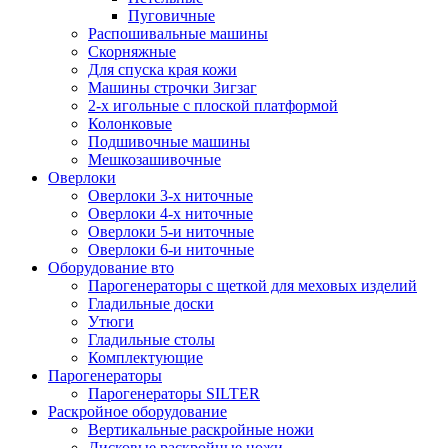
Пуговичные
Распошивальные машины
Скорняжные
Для спуска края кожи
Машины строчки Зигзаг
2-х игольные с плоской платформой
Колонковые
Подшивочные машины
Мешкозашивочные
Оверлоки
Оверлоки 3-х ниточные
Оверлоки 4-х ниточные
Оверлоки 5-и ниточные
Оверлоки 6-и ниточные
Оборудование вто
Парогенераторы с щеткой для меховых изделий
Гладильные доски
Утюги
Гладильные столы
Комплектующие
Парогенераторы
Парогенераторы SILTER
Раскройное оборудование
Вертикальные раскройные ножи
Дисковые раскройные ножи