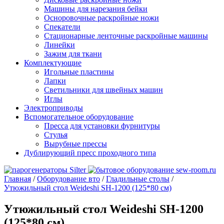
Машины для нарезания бейки
Осноровочные раскройные ножи
Спекатели
Стационарные ленточные раскройные машины
Линейки
Зажим для ткани
Комплектующие
Игольные пластины
Лапки
Светильники для швейных машин
Иглы
Электроприводы
Вспомогательное оборудование
Пресса для установки фурнитуры
Стулья
Вырубные прессы
Дублирующий пресс проходного типа
Главная
/
Оборудование вто
/
Гладильные столы
/
Утюжильный стол Weideshi SH-1200 (125*80 см)
Утюжильный стол Weideshi SH-1200
(125*80 см)