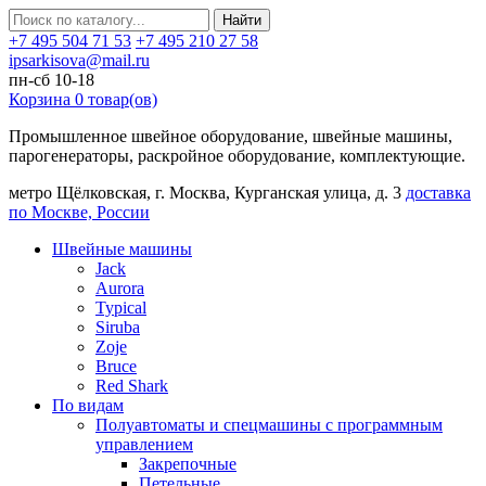
Найти
+7 495 504 71 53
+7 495 210 27 58
ipsarkisova@mail.ru
пн-сб 10-18
Корзина
0
товар(ов)
Промышленное швейное оборудование, швейные машины,
парогенераторы, раскройное оборудование, комплектующие.
метро Щёлковская, г. Москва, Курганская улица, д. 3
доставка
по Москве, России
Швейные машины
Jack
Aurora
Typical
Siruba
Zoje
Bruce
Red Shark
По видам
Полуавтоматы и спецмашины с программным
управлением
Закрепочные
Петельные