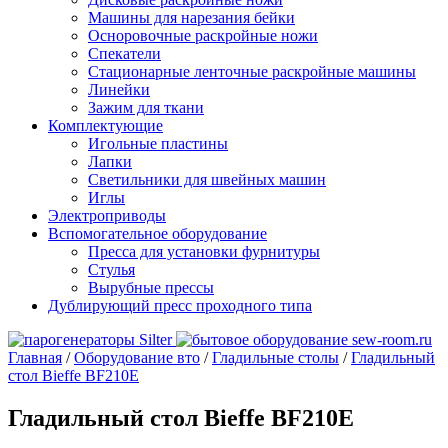
Машины для нарезания бейки
Осноровочные раскройные ножи
Спекатели
Стационарные ленточные раскройные машины
Линейки
Зажим для ткани
Комплектующие
Игольные пластины
Лапки
Светильники для швейных машин
Иглы
Электроприводы
Вспомогательное оборудование
Пресса для установки фурнитуры
Стулья
Вырубные прессы
Дублирующий пресс проходного типа
Главная
/
Оборудование вто
/
Гладильные столы
/
Гладильный
стол Bieffe BF210E
Гладильный стол Bieffe BF210E