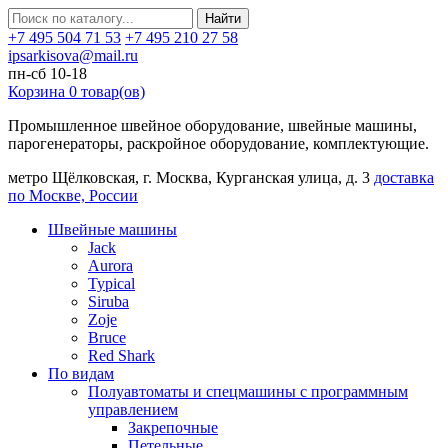
Найти
+7 495 504 71 53
+7 495 210 27 58
ipsarkisova@mail.ru
пн-сб 10-18
Корзина
0
товар(ов)
Промышленное швейное оборудование, швейные машины,
парогенераторы, раскройное оборудование, комплектующие.
метро Щёлковская, г. Москва, Курганская улица, д. 3
доставка
по Москве, России
Швейные машины
Jack
Aurora
Typical
Siruba
Zoje
Bruce
Red Shark
По видам
Полуавтоматы и спецмашины с программным
управлением
Закрепочные
Петельные