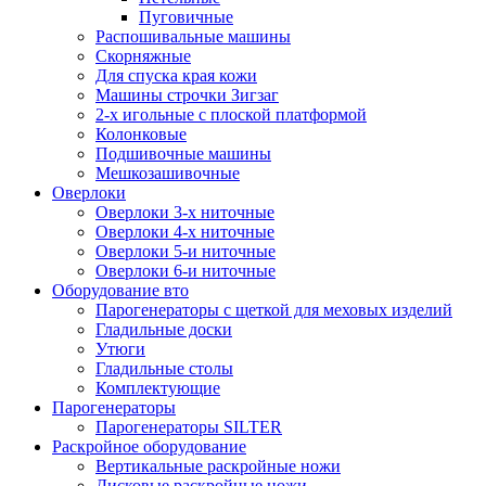
Пуговичные
Распошивальные машины
Скорняжные
Для спуска края кожи
Машины строчки Зигзаг
2-х игольные с плоской платформой
Колонковые
Подшивочные машины
Мешкозашивочные
Оверлоки
Оверлоки 3-х ниточные
Оверлоки 4-х ниточные
Оверлоки 5-и ниточные
Оверлоки 6-и ниточные
Оборудование вто
Парогенераторы с щеткой для меховых изделий
Гладильные доски
Утюги
Гладильные столы
Комплектующие
Парогенераторы
Парогенераторы SILTER
Раскройное оборудование
Вертикальные раскройные ножи
Дисковые раскройные ножи