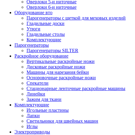
Оверлоки 5-и ниточные
Оверлоки 6-и ниточные
Оборудование вто
Парогенераторы с щеткой для меховых изделий
Гладильные доски
Утюги
Гладильные столы
Комплектующие
Парогенераторы
Парогенераторы SILTER
Раскройное оборудование
Вертикальные раскройные ножи
Дисковые раскройные ножи
Машины для нарезания бейки
Осноровочные раскройные ножи
Спекатели
Стационарные ленточные раскройные машины
Линейки
Зажим для ткани
Комплектующие
Игольные пластины
Лапки
Светильники для швейных машин
Иглы
Электроприводы