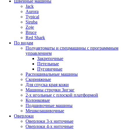
Швейные машины
Jack
Aurora
Typical
Siruba
Zoje
Bruce
Red Shark
По видам
Полуавтоматы и спецмашины с программным
управлением
Закрепочные
Петельные
Пуговичные
Распошивальные машины
Скорняжные
Для спуска края кожи
Машины строчки Зигзаг
2-х игольные с плоской платформой
Колонковые
Подшивочные машины
Мешкозашивочные
Оверлоки
Оверлоки 3-х ниточные
Оверлоки 4-х ниточные