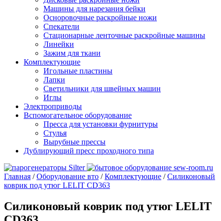
Машины для нарезания бейки
Осноровочные раскройные ножи
Спекатели
Стационарные ленточные раскройные машины
Линейки
Зажим для ткани
Комплектующие
Игольные пластины
Лапки
Светильники для швейных машин
Иглы
Электроприводы
Вспомогательное оборудование
Пресса для установки фурнитуры
Стулья
Вырубные прессы
Дублирующий пресс проходного типа
Главная
/
Оборудование вто
/
Комплектующие
/
Силиконовый
коврик под утюг LELIT CD363
Силиконовый коврик под утюг LELIT
CD363