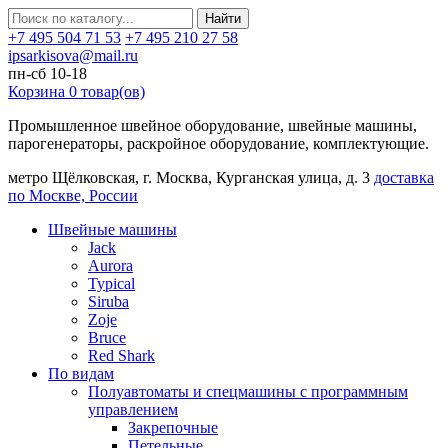
Найти
+7 495 504 71 53
+7 495 210 27 58
ipsarkisova@mail.ru
пн-сб 10-18
Корзина
0
товар(ов)
Промышленное швейное оборудование, швейные машины,
парогенераторы, раскройное оборудование, комплектующие.
метро Щёлковская, г. Москва, Курганская улица, д. 3
доставка
по Москве, России
Швейные машины
Jack
Aurora
Typical
Siruba
Zoje
Bruce
Red Shark
По видам
Полуавтоматы и спецмашины с программным
управлением
Закрепочные
Петельные