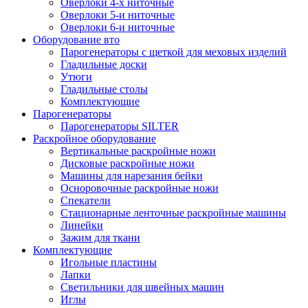
Оверлоки 4-х ниточные
Оверлоки 5-и ниточные
Оверлоки 6-и ниточные
Оборудование вто
Парогенераторы с щеткой для меховых изделий
Гладильные доски
Утюги
Гладильные столы
Комплектующие
Парогенераторы
Парогенераторы SILTER
Раскройное оборудование
Вертикальные раскройные ножи
Дисковые раскройные ножи
Машины для нарезания бейки
Осноровочные раскройные ножи
Спекатели
Стационарные ленточные раскройные машины
Линейки
Зажим для ткани
Комплектующие
Игольные пластины
Лапки
Светильники для швейных машин
Иглы