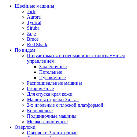
Швейные машины
Jack
Aurora
Typical
Siruba
Zoje
Bruce
Red Shark
По видам
Полуавтоматы и спецмашины с программным
управлением
Закрепочные
Петельные
Пуговичные
Распошивальные машины
Скорняжные
Для спуска края кожи
Машины строчки Зигзаг
2-х игольные с плоской платформой
Колонковые
Подшивочные машины
Мешкозашивочные
Оверлоки
Оверлоки 3-х ниточные