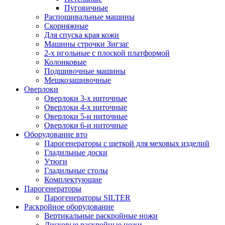
Пуговичные
Распошивальные машины
Скорняжные
Для спуска края кожи
Машины строчки Зигзаг
2-х игольные с плоской платформой
Колонковые
Подшивочные машины
Мешкозашивочные
Оверлоки
Оверлоки 3-х ниточные
Оверлоки 4-х ниточные
Оверлоки 5-и ниточные
Оверлоки 6-и ниточные
Оборудование вто
Парогенераторы с щеткой для меховых изделий
Гладильные доски
Утюги
Гладильные столы
Комплектующие
Парогенераторы
Парогенераторы SILTER
Раскройное оборудование
Вертикальные раскройные ножи
Дисковые раскройные ножи