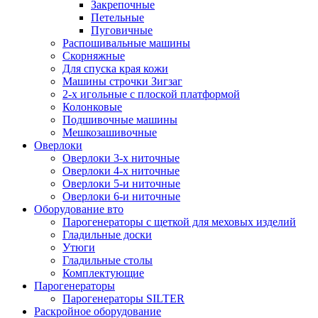
Закрепочные
Петельные
Пуговичные
Распошивальные машины
Скорняжные
Для спуска края кожи
Машины строчки Зигзаг
2-х игольные с плоской платформой
Колонковые
Подшивочные машины
Мешкозашивочные
Оверлоки
Оверлоки 3-х ниточные
Оверлоки 4-х ниточные
Оверлоки 5-и ниточные
Оверлоки 6-и ниточные
Оборудование вто
Парогенераторы с щеткой для меховых изделий
Гладильные доски
Утюги
Гладильные столы
Комплектующие
Парогенераторы
Парогенераторы SILTER
Раскройное оборудование