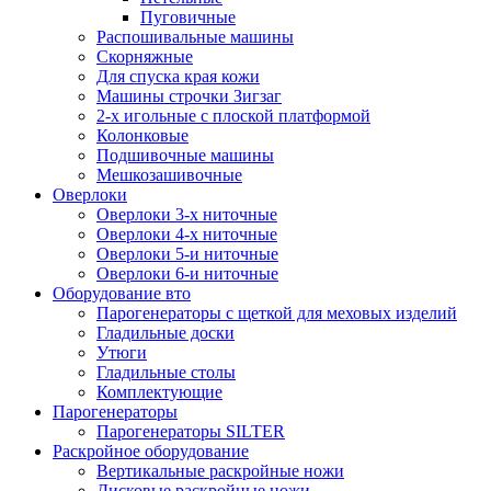
Пуговичные
Распошивальные машины
Скорняжные
Для спуска края кожи
Машины строчки Зигзаг
2-х игольные с плоской платформой
Колонковые
Подшивочные машины
Мешкозашивочные
Оверлоки
Оверлоки 3-х ниточные
Оверлоки 4-х ниточные
Оверлоки 5-и ниточные
Оверлоки 6-и ниточные
Оборудование вто
Парогенераторы с щеткой для меховых изделий
Гладильные доски
Утюги
Гладильные столы
Комплектующие
Парогенераторы
Парогенераторы SILTER
Раскройное оборудование
Вертикальные раскройные ножи
Дисковые раскройные ножи