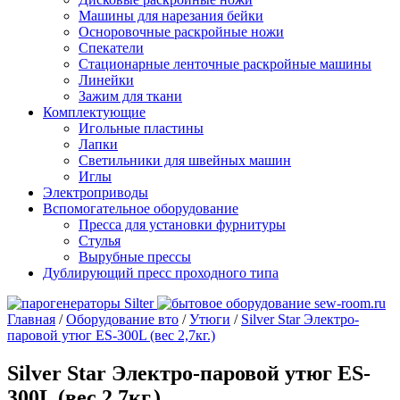
Машины для нарезания бейки
Осноровочные раскройные ножи
Спекатели
Стационарные ленточные раскройные машины
Линейки
Зажим для ткани
Комплектующие
Игольные пластины
Лапки
Светильники для швейных машин
Иглы
Электроприводы
Вспомогательное оборудование
Пресса для установки фурнитуры
Стулья
Вырубные прессы
Дублирующий пресс проходного типа
Главная
/
Оборудование вто
/
Утюги
/
Silver Star Электро-
паровой утюг ES-300L (вес 2,7кг.)
Silver Star Электро-паровой утюг ES-
300L (вес 2,7кг.)