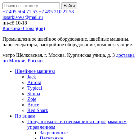
Найти
+7 495 504 71 53
+7 495 210 27 58
ipsarkisova@mail.ru
пн-сб 10-18
Корзина
0
товар(ов)
Промышленное швейное оборудование, швейные машины,
парогенераторы, раскройное оборудование, комплектующие.
метро Щёлковская, г. Москва, Курганская улица, д. 3
доставка
по Москве, России
Швейные машины
Jack
Aurora
Typical
Siruba
Zoje
Bruce
Red Shark
По видам
Полуавтоматы и спецмашины с программным
управлением
Закрепочные
Петельные