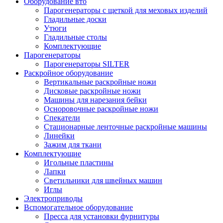
Оборудование вто
Парогенераторы с щеткой для меховых изделий
Гладильные доски
Утюги
Гладильные столы
Комплектующие
Парогенераторы
Парогенераторы SILTER
Раскройное оборудование
Вертикальные раскройные ножи
Дисковые раскройные ножи
Машины для нарезания бейки
Осноровочные раскройные ножи
Спекатели
Стационарные ленточные раскройные машины
Линейки
Зажим для ткани
Комплектующие
Игольные пластины
Лапки
Светильники для швейных машин
Иглы
Электроприводы
Вспомогательное оборудование
Пресса для установки фурнитуры