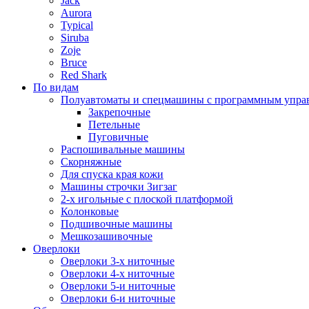
Jack
Aurora
Typical
Siruba
Zoje
Bruce
Red Shark
По видам
Полуавтоматы и спецмашины с программным упра
Закрепочные
Петельные
Пуговичные
Распошивальные машины
Скорняжные
Для спуска края кожи
Машины строчки Зигзаг
2-х игольные с плоской платформой
Колонковые
Подшивочные машины
Мешкозашивочные
Оверлоки
Оверлоки 3-х ниточные
Оверлоки 4-х ниточные
Оверлоки 5-и ниточные
Оверлоки 6-и ниточные