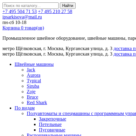
Найти
+7 495 504 71 53
+7 495 210 27 58
ipsarkisova@mail.ru
пн-сб 10-18
Корзина
0
товар(ов)
Промышленное швейное оборудование, швейные машины, паро
метро Щёлковская, г. Москва, Курганская улица, д. 3
доставка 
метро Щёлковская, г. Москва, Курганская улица, д. 3
доставка 
Швейные машины
Jack
Aurora
Typical
Siruba
Zoje
Bruce
Red Shark
По видам
Полуавтоматы и спецмашины с программным упра
Закрепочные
Петельные
Пуговичные
Распошивальные машины