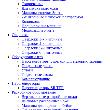
Скорняжные
Для спуска края кожи
Машины строчки Зигзаг
2-х игольные с плоской платформой
Колонковые
Подшивочные машины
Мешкозашивочные
Оверлоки
Оверлоки 3-х ниточные
Оверлоки 4-х ниточные
Оверлоки 5-и ниточные
Оверлоки 6-и ниточные
Оборудование вто
Парогенераторы с щеткой для меховых изделий
Гладильные доски
Утюги
Гладильные столы
Комплектующие
Парогенераторы
Парогенераторы SILTER
Раскройное оборудование
Вертикальные раскройные ножи
Дисковые раскройные ножи
Машины для нарезания бейки
Осноровочные раскройные ножи