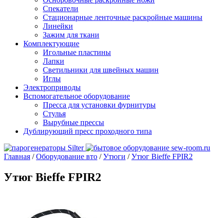
Спекатели
Стационарные ленточные раскройные машины
Линейки
Зажим для ткани
Комплектующие
Игольные пластины
Лапки
Светильники для швейных машин
Иглы
Электроприводы
Вспомогательное оборудование
Пресса для установки фурнитуры
Стулья
Вырубные прессы
Дублирующий пресс проходного типа
Главная
/
Оборудование вто
/
Утюги
/
Утюг Bieffe FPIR2
Утюг Bieffe FPIR2