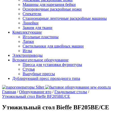
Машины для нарезания бейки
Осноровочные раскройные ножи
Спекатели
Стационарные ленточные раскройные машины
Линейки
Зажим для ткани
Комплектующие
Игольные пластины
Лапки
Светильники для швейных машин
Иглы
Электроприводы
Вспомогательное оборудование
Пресса для установки фурнитуры
Стулья
Вырубные прессы
Дублирующий пресс проходного типа
Главная
/
Оборудование вто
/
Гладильные столы
/
Утюжильный стол Bieffe BF205ВE/CE
Утюжильный стол Bieffe BF205ВE/CE