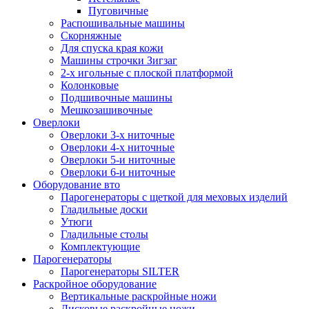
Пуговичные
Распошивальные машины
Скорняжные
Для спуска края кожи
Машины строчки Зигзаг
2-х игольные с плоской платформой
Колонковые
Подшивочные машины
Мешкозашивочные
Оверлоки
Оверлоки 3-х ниточные
Оверлоки 4-х ниточные
Оверлоки 5-и ниточные
Оверлоки 6-и ниточные
Оборудование вто
Парогенераторы с щеткой для меховых изделий
Гладильные доски
Утюги
Гладильные столы
Комплектующие
Парогенераторы
Парогенераторы SILTER
Раскройное оборудование
Вертикальные раскройные ножи
Дисковые раскройные ножи