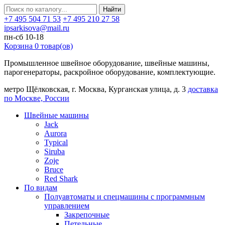
Найти
+7 495 504 71 53
+7 495 210 27 58
ipsarkisova@mail.ru
пн-сб 10-18
Корзина
0
товар(ов)
Промышленное швейное оборудование, швейные машины,
парогенераторы, раскройное оборудование, комплектующие.
метро Щёлковская, г. Москва, Курганская улица, д. 3
доставка
по Москве, России
Швейные машины
Jack
Aurora
Typical
Siruba
Zoje
Bruce
Red Shark
По видам
Полуавтоматы и спецмашины с программным
управлением
Закрепочные
Петельные