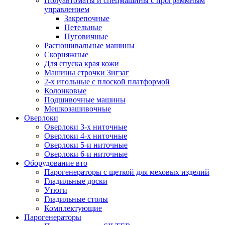
Полуавтоматы и спецмашины с программным
управлением
Закрепочные
Петельные
Пуговичные
Распошивальные машины
Скорняжные
Для спуска края кожи
Машины строчки Зигзаг
2-х игольные с плоской платформой
Колонковые
Подшивочные машины
Мешкозашивочные
Оверлоки
Оверлоки 3-х ниточные
Оверлоки 4-х ниточные
Оверлоки 5-и ниточные
Оверлоки 6-и ниточные
Оборудование вто
Парогенераторы с щеткой для меховых изделий
Гладильные доски
Утюги
Гладильные столы
Комплектующие
Парогенераторы