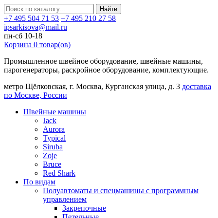
Найти
+7 495 504 71 53
+7 495 210 27 58
ipsarkisova@mail.ru
пн-сб 10-18
Корзина
0
товар(ов)
Промышленное швейное оборудование, швейные машины,
парогенераторы, раскройное оборудование, комплектующие.
метро Щёлковская, г. Москва, Курганская улица, д. 3
доставка
по Москве, России
Швейные машины
Jack
Aurora
Typical
Siruba
Zoje
Bruce
Red Shark
По видам
Полуавтоматы и спецмашины с программным
управлением
Закрепочные
Петельные