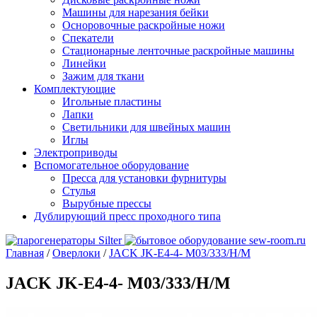
Машины для нарезания бейки
Осноровочные раскройные ножи
Спекатели
Стационарные ленточные раскройные машины
Линейки
Зажим для ткани
Комплектующие
Игольные пластины
Лапки
Светильники для швейных машин
Иглы
Электроприводы
Вспомогательное оборудование
Пресса для установки фурнитуры
Стулья
Вырубные прессы
Дублирующий пресс проходного типа
Главная
/
Оверлоки
/
JACK JK-E4-4- M03/333/H/M
JACK JK-E4-4- M03/333/H/M