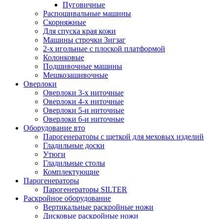
Пуговичные
Распошивальные машины
Скорняжные
Для спуска края кожи
Машины строчки Зигзаг
2-х игольные с плоской платформой
Колонковые
Подшивочные машины
Мешкозашивочные
Оверлоки
Оверлоки 3-х ниточные
Оверлоки 4-х ниточные
Оверлоки 5-и ниточные
Оверлоки 6-и ниточные
Оборудование вто
Парогенераторы с щеткой для меховых изделий
Гладильные доски
Утюги
Гладильные столы
Комплектующие
Парогенераторы
Парогенераторы SILTER
Раскройное оборудование
Вертикальные раскройные ножи
Дисковые раскройные ножи