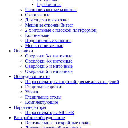
Пуговичные
Распошивальные машины
Скорняжные
Для спуска края кожи
Машины строчки Зигзаг
2-х игольные с плоской платформой
Колонковые
Подшивочные машины
Мешкозашивочные
Оверлоки
Оверлоки 3-х ниточные
Оверлоки 4-х ниточные
Оверлоки 5-и ниточные
Оверлоки 6-и ниточные
Оборудование вто
Парогенераторы с щеткой для меховых изделий
Гладильные доски
Утюги
Гладильные столы
Комплектующие
Парогенераторы
Парогенераторы SILTER
Раскройное оборудование
Вертикальные раскройные ножи
Дисковые раскройные ножи