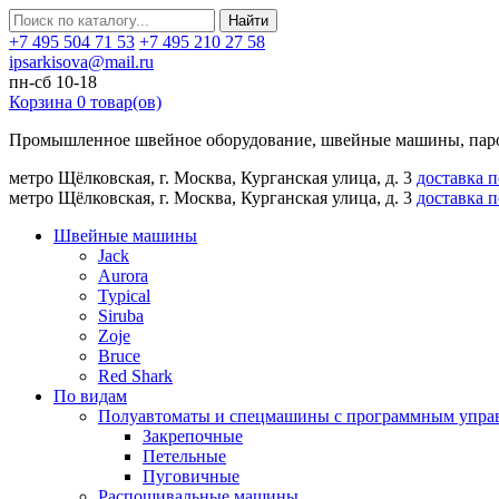
Найти
+7 495 504 71 53
+7 495 210 27 58
ipsarkisova@mail.ru
пн-сб 10-18
Корзина
0
товар(ов)
Промышленное швейное оборудование, швейные машины, паро
метро Щёлковская, г. Москва, Курганская улица, д. 3
доставка 
метро Щёлковская, г. Москва, Курганская улица, д. 3
доставка 
Швейные машины
Jack
Aurora
Typical
Siruba
Zoje
Bruce
Red Shark
По видам
Полуавтоматы и спецмашины с программным упра
Закрепочные
Петельные
Пуговичные
Распошивальные машины