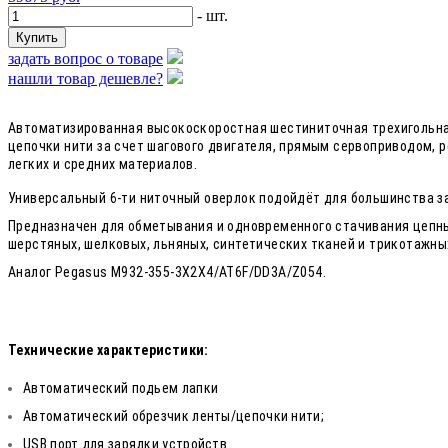
- шт.
задать вопрос о товаре
нашли товар дешевле?
Автоматизированная высокоскоростная шестиниточная трехигольна
цепочки нити за счет шагового двигателя, прямым сервоприводом, 
легких и средних материалов.
Универсальный 6-ти ниточный оверлок подойдёт для большинства зад
Предназначен для обметывания и одновременного стачивания цепны
шерстяных, шелковых, льняных, синтетических тканей и трикотажны
Аналог Pegasus M932-355-3X2X4/AT6F/DD3A/Z054.
Технические характеристики:
Автоматический подьем лапки
Автоматический обрезчик ленты/цепочки нити;
USB порт для зарядки устройств