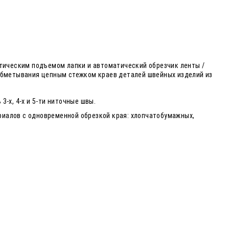
тическим подъемом лапки и автоматический обрезчик ленты /
 обметывания цепным стежком краев деталей швейных изделий из
-х, 4-х и 5-ти ниточные швы.
риалов с одновременной обрезкой края: хлопчатобумажных,