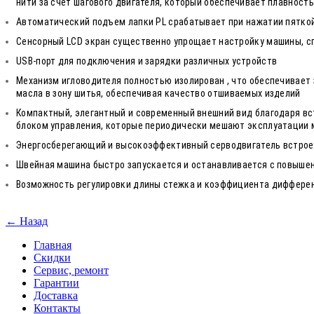
нити за счет шагового двигателя, который обеспечивает плавност
Автоматический подъем лапки PL срабатывает при нажатии пяткой 
Сенсорный LСD экран существенно упрощает настройку машины, с
USB-порт для подключения и зарядки различных устройств
Механизм игловодителя полностью изолирован , что обеспечивает
масла в зону шитья, обеспечивая качество отшиваемых изделий
Компактный, элегантный и современный внешний вид благодаря вс
блоком управления, которые периодически мешают эксплуатации 
Энергосберегающий и высокоэффективный серводвигатель встроен
Швейная машина быстро запускается и останавливается с повыше
Возможность регулировки длины стежка и коэффициента диффере
← Назад
Главная
Скидки
Сервис, ремонт
Гарантии
Доставка
Контакты