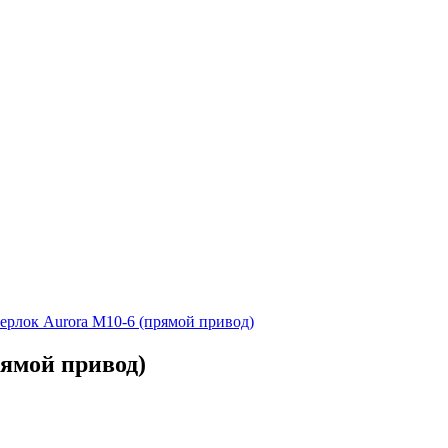
ерлок Aurora M10-6 (прямой привод)
рямой привод)