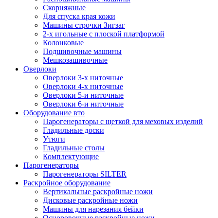
Скорняжные
Для спуска края кожи
Машины строчки Зигзаг
2-х игольные с плоской платформой
Колонковые
Подшивочные машины
Мешкозашивочные
Оверлоки
Оверлоки 3-х ниточные
Оверлоки 4-х ниточные
Оверлоки 5-и ниточные
Оверлоки 6-и ниточные
Оборудование вто
Парогенераторы с щеткой для меховых изделий
Гладильные доски
Утюги
Гладильные столы
Комплектующие
Парогенераторы
Парогенераторы SILTER
Раскройное оборудование
Вертикальные раскройные ножи
Дисковые раскройные ножи
Машины для нарезания бейки
Осноровочные раскройные ножи