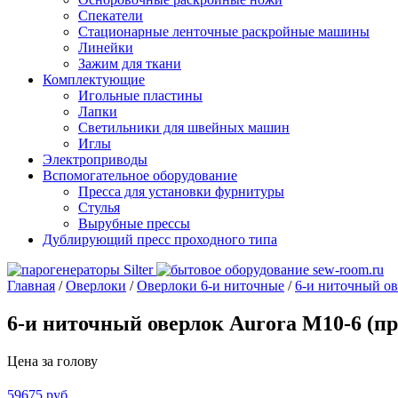
Спекатели
Стационарные ленточные раскройные машины
Линейки
Зажим для ткани
Комплектующие
Игольные пластины
Лапки
Светильники для швейных машин
Иглы
Электроприводы
Вспомогательное оборудование
Пресса для установки фурнитуры
Стулья
Вырубные прессы
Дублирующий пресс проходного типа
Главная
/
Оверлоки
/
Оверлоки 6-и ниточные
/
6-и ниточный ов
6-и ниточный оверлок Aurora M10-6 (п
Цена за голову
59675
руб.