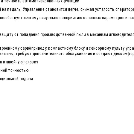
ь и точность автоматизированных функций
на педаль. Управление становится легче, снижая усталость оператор
пособствует легкому визуально восприятию основных параметров и н
 защиту от попадания производственной пыли в механизм игловодителя
троенному сервоприводу, компактному блоку и сенсорному пульту упра
машины, требуют дополнительного обслуживания и создают дискомфо
 в швейную головку.
нной точностью.
нциальной подачи.