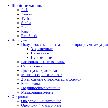
Швейные машины
Jack
Aurora
Typical
Siruba
Zoje
Bruce
Red Shark
По видам
Полуавтоматы и спецмашины с программным упра
Закрепочные
Петельные
Пуговичные
Распошивальные машины
Скорняжные
Для спуска края кожи
Машины строчки Зигзаг
2-х игольные с плоской платформой
Колонковые
Подшивочные машины
Мешкозашивочные
Оверлоки
Оверлоки 3-х ниточные
Оверлоки 4-х ниточные