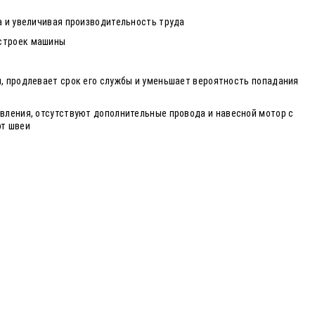
а и увеличивая производительность труда
астроек машины
, продлевает срок его службы и уменьшает вероятность попадания
вления, отсутствуют дополнительные провода и навесной мотор с
рт швеи