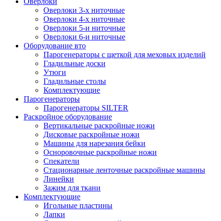
Оверлоки
Оверлоки 3-х ниточные
Оверлоки 4-х ниточные
Оверлоки 5-и ниточные
Оверлоки 6-и ниточные
Оборудование вто
Парогенераторы с щеткой для меховых изделий
Гладильные доски
Утюги
Гладильные столы
Комплектующие
Парогенераторы
Парогенераторы SILTER
Раскройное оборудование
Вертикальные раскройные ножи
Дисковые раскройные ножи
Машины для нарезания бейки
Осноровочные раскройные ножи
Спекатели
Стационарные ленточные раскройные машины
Линейки
Зажим для ткани
Комплектующие
Игольные пластины
Лапки