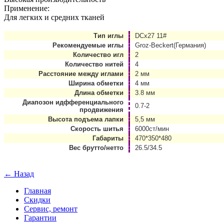
Применение:
Для легких и средних тканей
Тип иглы
DCx27 11#
Рекомендуемые иглы
Groz-Beckert(Германия)
Количество игл
2
Количество нитей
4
Расстояние между иглами
2 мм
Ширина обметки
4 мм
Длина обметки
3.8 мм
Диапозон идфференциального
0.7-2
продвижения
Высота подъема лапки
5,5 мм
Скорость шитья
6000ст/мин
Габариты
470*350*480
Вес брутто/нетто
26.5/34.5
← Назад
Главная
Скидки
Сервис, ремонт
Гарантии