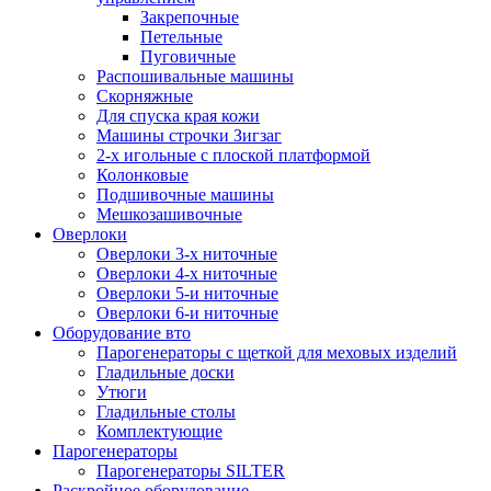
Закрепочные
Петельные
Пуговичные
Распошивальные машины
Скорняжные
Для спуска края кожи
Машины строчки Зигзаг
2-х игольные с плоской платформой
Колонковые
Подшивочные машины
Мешкозашивочные
Оверлоки
Оверлоки 3-х ниточные
Оверлоки 4-х ниточные
Оверлоки 5-и ниточные
Оверлоки 6-и ниточные
Оборудование вто
Парогенераторы с щеткой для меховых изделий
Гладильные доски
Утюги
Гладильные столы
Комплектующие
Парогенераторы
Парогенераторы SILTER
Раскройное оборудование