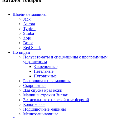
Каталог товаров
Швейные машины
Jack
Aurora
Typical
Siruba
Zoje
Bruce
Red Shark
По видам
Полуавтоматы и спецмашины с программным
управлением
Закрепочные
Петельные
Пуговичные
Распошивальные машины
Скорняжные
Для спуска края кожи
Машины строчки Зигзаг
2-х игольные с плоской платформой
Колонковые
Подшивочные машины
Мешкозашивочные