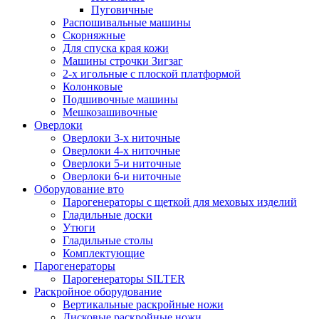
Пуговичные
Распошивальные машины
Скорняжные
Для спуска края кожи
Машины строчки Зигзаг
2-х игольные с плоской платформой
Колонковые
Подшивочные машины
Мешкозашивочные
Оверлоки
Оверлоки 3-х ниточные
Оверлоки 4-х ниточные
Оверлоки 5-и ниточные
Оверлоки 6-и ниточные
Оборудование вто
Парогенераторы с щеткой для меховых изделий
Гладильные доски
Утюги
Гладильные столы
Комплектующие
Парогенераторы
Парогенераторы SILTER
Раскройное оборудование
Вертикальные раскройные ножи
Дисковые раскройные ножи