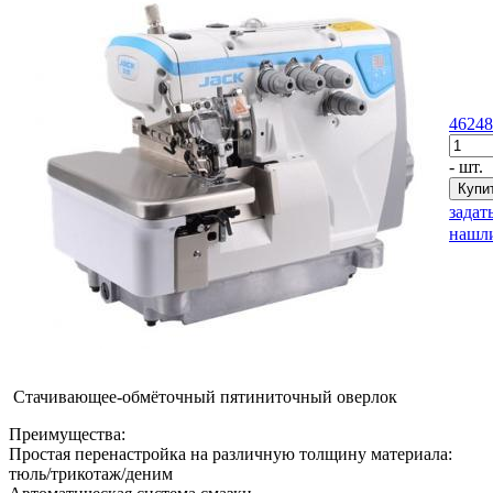
46248
- шт.
задат
нашли
Стачивающее-обмёточный пятиниточный оверлок
Преимущества:
Простая перенастройка на различную толщину материала:
тюль/трикотаж/деним