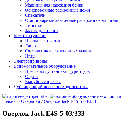
Машины для нарезания бейки
Осноровочные раскройные ножи
Спекатели
Стационарные ленточные раскройные машины
Линейки
Зажим для ткани
Комплектующие
Игольные пластины
Лапки
Светильники для швейных машин
Иглы
Электроприводы
Вспомогательное оборудование
Пресса для установки фурнитуры
Стулья
Вырубные прессы
Дублирующий пресс проходного типа
Главная
/
Оверлоки
/
Оверлок Jack E4S-5-03/333
Оверлок Jack E4S-5-03/333