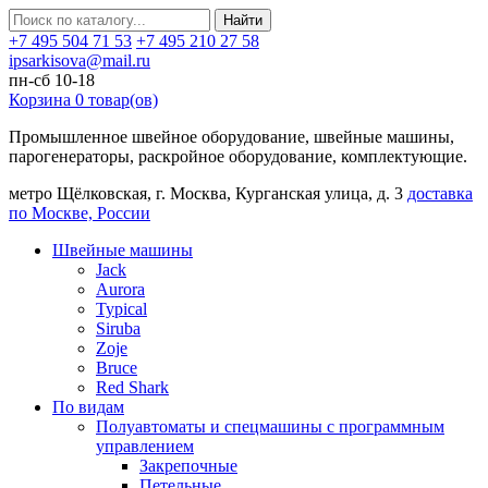
Найти
+7 495 504 71 53
+7 495 210 27 58
ipsarkisova@mail.ru
пн-сб 10-18
Корзина
0
товар(ов)
Промышленное швейное оборудование, швейные машины,
парогенераторы, раскройное оборудование, комплектующие.
метро Щёлковская, г. Москва, Курганская улица, д. 3
доставка
по Москве, России
Швейные машины
Jack
Aurora
Typical
Siruba
Zoje
Bruce
Red Shark
По видам
Полуавтоматы и спецмашины с программным
управлением
Закрепочные
Петельные