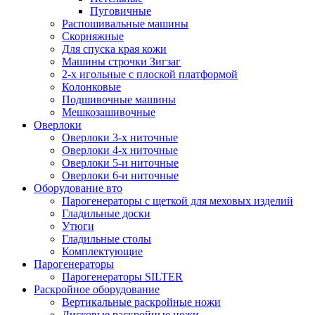
Пуговичные
Распошивальные машины
Скорняжные
Для спуска края кожи
Машины строчки Зигзаг
2-х игольные с плоской платформой
Колонковые
Подшивочные машины
Мешкозашивочные
Оверлоки
Оверлоки 3-х ниточные
Оверлоки 4-х ниточные
Оверлоки 5-и ниточные
Оверлоки 6-и ниточные
Оборудование вто
Парогенераторы с щеткой для меховых изделий
Гладильные доски
Утюги
Гладильные столы
Комплектующие
Парогенераторы
Парогенераторы SILTER
Раскройное оборудование
Вертикальные раскройные ножи
Дисковые раскройные ножи