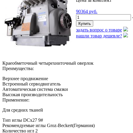
Цена за комплект
90364
руб.
-
задать вопрос о товаре
нашли товар дешевле?
Краеобметочный четырехниточный оверлок
Преимущества:
Верхнее продвижение
Встроенный серводвигатель
Автоматическая система смазки
Высокая производительность
Применение:
Для средних тканей
Тип иглы DCx27 9#
Рекомендуемые иглы Groz-Beckert(Германия)
Количество игл 2