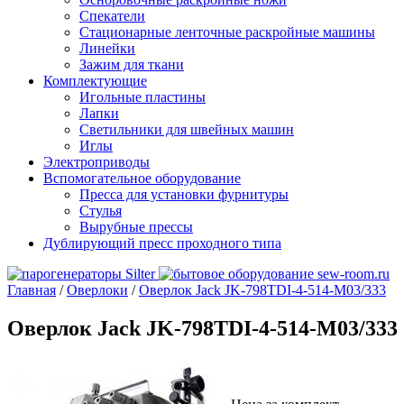
Спекатели
Стационарные ленточные раскройные машины
Линейки
Зажим для ткани
Комплектующие
Игольные пластины
Лапки
Светильники для швейных машин
Иглы
Электроприводы
Вспомогательное оборудование
Пресса для установки фурнитуры
Стулья
Вырубные прессы
Дублирующий пресс проходного типа
Главная
/
Оверлоки
/
Оверлок Jack JK-798TDI-4-514-M03/333
Оверлок Jack JK-798TDI-4-514-M03/333