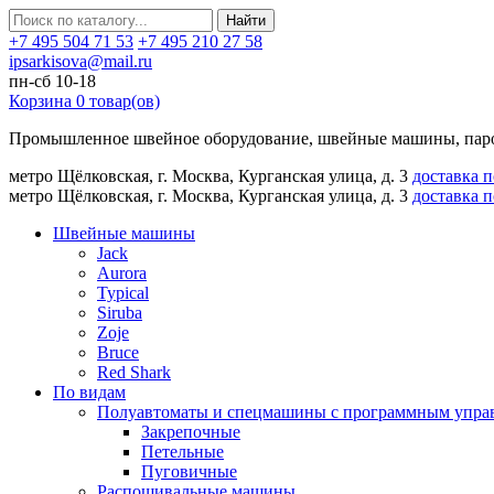
Найти
+7 495 504 71 53
+7 495 210 27 58
ipsarkisova@mail.ru
пн-сб 10-18
Корзина
0
товар(ов)
Промышленное швейное оборудование, швейные машины, паро
метро Щёлковская, г. Москва, Курганская улица, д. 3
доставка 
метро Щёлковская, г. Москва, Курганская улица, д. 3
доставка 
Швейные машины
Jack
Aurora
Typical
Siruba
Zoje
Bruce
Red Shark
По видам
Полуавтоматы и спецмашины с программным упра
Закрепочные
Петельные
Пуговичные
Распошивальные машины