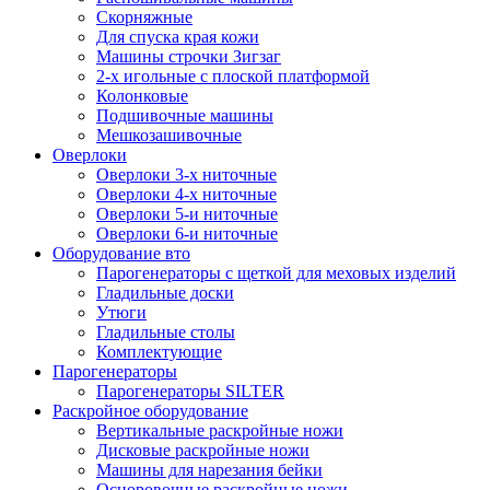
Скорняжные
Для спуска края кожи
Машины строчки Зигзаг
2-х игольные с плоской платформой
Колонковые
Подшивочные машины
Мешкозашивочные
Оверлоки
Оверлоки 3-х ниточные
Оверлоки 4-х ниточные
Оверлоки 5-и ниточные
Оверлоки 6-и ниточные
Оборудование вто
Парогенераторы с щеткой для меховых изделий
Гладильные доски
Утюги
Гладильные столы
Комплектующие
Парогенераторы
Парогенераторы SILTER
Раскройное оборудование
Вертикальные раскройные ножи
Дисковые раскройные ножи
Машины для нарезания бейки
Осноровочные раскройные ножи