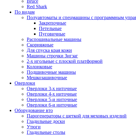
Bruce
Red Shark
По видам
Полуавтоматы и спецмашины с программным упра
Закрепочные
Петельные
Пуговичные
Распошивальные машины
Скорняжные
Для спуска края кожи
Машины строчки Зигзаг
2-х игольные с плоской платформой
Колонковые
Подшивочные машины
Мешкозашивочные
Оверлоки
Оверлоки 3-х ниточные
Оверлоки 4-х ниточные
Оверлоки 5-и ниточные
Оверлоки 6-и ниточные
Оборудование вто
Парогенераторы с щеткой для меховых изделий
Гладильные доски
Утюги
Гладильные столы