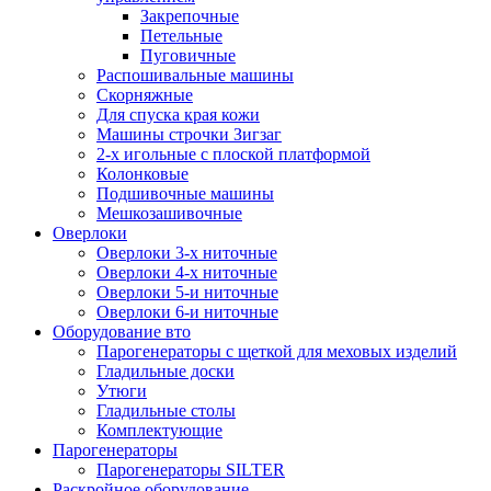
Закрепочные
Петельные
Пуговичные
Распошивальные машины
Скорняжные
Для спуска края кожи
Машины строчки Зигзаг
2-х игольные с плоской платформой
Колонковые
Подшивочные машины
Мешкозашивочные
Оверлоки
Оверлоки 3-х ниточные
Оверлоки 4-х ниточные
Оверлоки 5-и ниточные
Оверлоки 6-и ниточные
Оборудование вто
Парогенераторы с щеткой для меховых изделий
Гладильные доски
Утюги
Гладильные столы
Комплектующие
Парогенераторы
Парогенераторы SILTER
Раскройное оборудование