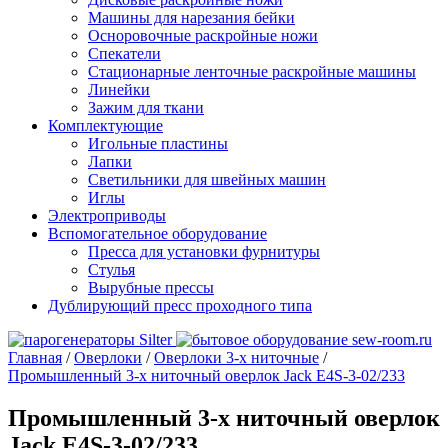
Машины для нарезания бейки
Осноровочные раскройные ножи
Спекатели
Стационарные ленточные раскройные машины
Линейки
Зажим для ткани
Комплектующие
Игольные пластины
Лапки
Светильники для швейных машин
Иглы
Электроприводы
Вспомогательное оборудование
Пресса для установки фурнитуры
Стулья
Вырубные прессы
Дублирующий пресс проходного типа
Главная
/
Оверлоки
/
Оверлоки 3-х ниточные
/
Промышленный 3-х ниточный оверлок Jack E4S-3-02/233
Промышленный 3-х ниточный оверлок
Jack E4S-3-02/233