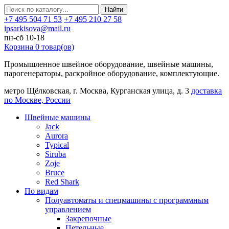
Найти
+7 495 504 71 53
+7 495 210 27 58
ipsarkisova@mail.ru
пн-сб 10-18
Корзина
0
товар(ов)
Промышленное швейное оборудование, швейные машины,
парогенераторы, раскройное оборудование, комплектующие.
метро Щёлковская, г. Москва, Курганская улица, д. 3
доставка
по Москве, России
Швейные машины
Jack
Aurora
Typical
Siruba
Zoje
Bruce
Red Shark
По видам
Полуавтоматы и спецмашины с программным
управлением
Закрепочные
Петельные