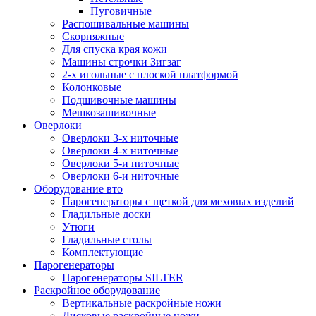
Пуговичные
Распошивальные машины
Скорняжные
Для спуска края кожи
Машины строчки Зигзаг
2-х игольные с плоской платформой
Колонковые
Подшивочные машины
Мешкозашивочные
Оверлоки
Оверлоки 3-х ниточные
Оверлоки 4-х ниточные
Оверлоки 5-и ниточные
Оверлоки 6-и ниточные
Оборудование вто
Парогенераторы с щеткой для меховых изделий
Гладильные доски
Утюги
Гладильные столы
Комплектующие
Парогенераторы
Парогенераторы SILTER
Раскройное оборудование
Вертикальные раскройные ножи
Дисковые раскройные ножи