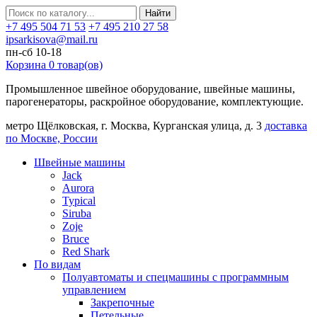
Найти
+7 495 504 71 53
+7 495 210 27 58
ipsarkisova@mail.ru
пн-сб 10-18
Корзина
0
товар(ов)
Промышленное швейное оборудование, швейные машины,
парогенераторы, раскройное оборудование, комплектующие.
метро Щёлковская, г. Москва, Курганская улица, д. 3
доставка
по Москве, России
Швейные машины
Jack
Aurora
Typical
Siruba
Zoje
Bruce
Red Shark
По видам
Полуавтоматы и спецмашины с программным
управлением
Закрепочные
Петельные