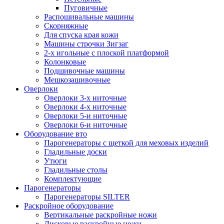
Пуговичные
Распошивальные машины
Скорняжные
Для спуска края кожи
Машины строчки Зигзаг
2-х игольные с плоской платформой
Колонковые
Подшивочные машины
Мешкозашивочные
Оверлоки
Оверлоки 3-х ниточные
Оверлоки 4-х ниточные
Оверлоки 5-и ниточные
Оверлоки 6-и ниточные
Оборудование вто
Парогенераторы с щеткой для меховых изделий
Гладильные доски
Утюги
Гладильные столы
Комплектующие
Парогенераторы
Парогенераторы SILTER
Раскройное оборудование
Вертикальные раскройные ножи
Дисковые раскройные ножи