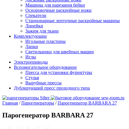
Машины для нарезания бейки
Осноровочные раскройные ножи
Спекатели
Стационарные ленточные раскройные машины
Линейки
Зажим для ткани
Комплектующие
Игольные пластины
Лапки
Светильники для швейных машин
Иглы
Электроприводы
Вспомогательное оборудование
Пресса для установки фурнитуры
Стулья
Вырубные прессы
Дублирующий пресс проходного типа
Главная
/
Парогенераторы
/
Парогенератор BARBARA 27
Парогенератор BARBARA 27