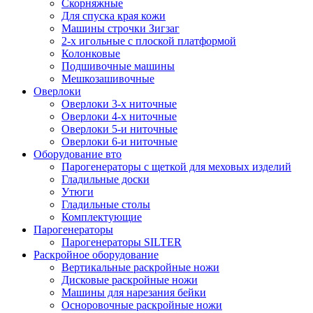
Скорняжные
Для спуска края кожи
Машины строчки Зигзаг
2-х игольные с плоской платформой
Колонковые
Подшивочные машины
Мешкозашивочные
Оверлоки
Оверлоки 3-х ниточные
Оверлоки 4-х ниточные
Оверлоки 5-и ниточные
Оверлоки 6-и ниточные
Оборудование вто
Парогенераторы с щеткой для меховых изделий
Гладильные доски
Утюги
Гладильные столы
Комплектующие
Парогенераторы
Парогенераторы SILTER
Раскройное оборудование
Вертикальные раскройные ножи
Дисковые раскройные ножи
Машины для нарезания бейки
Осноровочные раскройные ножи